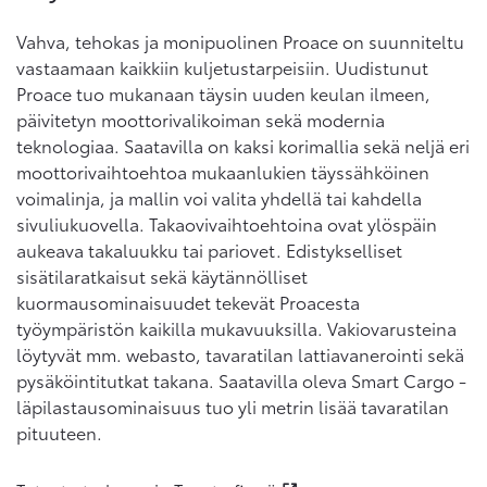
Vahva, tehokas ja monipuolinen Proace on suunniteltu
vastaamaan kaikkiin kuljetustarpeisiin. Uudistunut
Proace tuo mukanaan täysin uuden keulan ilmeen,
päivitetyn moottorivalikoiman sekä modernia
teknologiaa. Saatavilla on kaksi korimallia sekä neljä eri
moottorivaihtoehtoa mukaanlukien täyssähköinen
voimalinja, ja mallin voi valita yhdellä tai kahdella
sivuliukuovella. Takaovivaihtoehtoina ovat ylöspäin
aukeava takaluukku tai pariovet. Edistykselliset
sisätilaratkaisut sekä käytännölliset
kuormausominaisuudet tekevät Proacesta
työympäristön kaikilla mukavuuksilla. Vakiovarusteina
löytyvät mm. webasto, tavaratilan lattiavanerointi sekä
pysäköintitutkat takana. Saatavilla oleva Smart Cargo -
läpilastausominaisuus tuo yli metrin lisää tavaratilan
pituuteen.