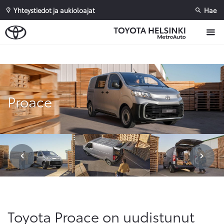
Yhteystiedot ja aukioloajat
Hae
Sivuhaku
Ok
Peruuta
Proace
Toyota Proace on uudistunut