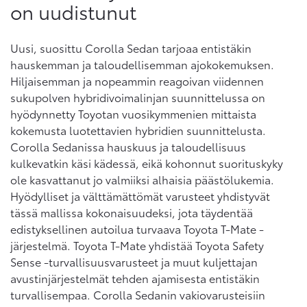
on uudistunut
Uusi, suosittu Corolla Sedan tarjoaa entistäkin
hauskemman ja taloudellisemman ajokokemuksen.
Hiljaisemman ja nopeammin reagoivan viidennen
sukupolven hybridivoimalinjan suunnittelussa on
hyödynnetty Toyotan vuosikymmenien mittaista
kokemusta luotettavien hybridien suunnittelusta.
Corolla Sedanissa hauskuus ja taloudellisuus
kulkevatkin käsi kädessä, eikä kohonnut suorituskyky
ole kasvattanut jo valmiiksi alhaisia päästölukemia.
Hyödylliset ja välttämättömät varusteet yhdistyvät
tässä mallissa kokonaisuudeksi, jota täydentää
edistyksellinen autoilua turvaava Toyota T-Mate -
järjestelmä. Toyota T-Mate yhdistää Toyota Safety
Sense -turvallisuusvarusteet ja muut kuljettajan
avustinjärjestelmät tehden ajamisesta entistäkin
turvallisempaa. Corolla Sedanin vakiovarusteisiin