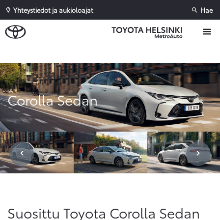
Yhteystiedot ja aukioloajat
Hae
Sivuhaku
Ok
Peruuta
Corolla Sedan
Suosittu Toyota Corolla Sedan