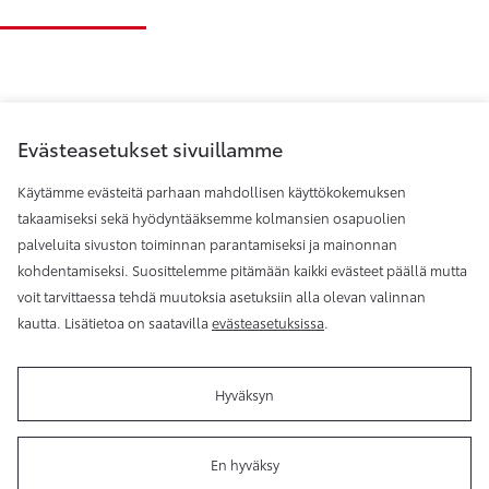
Evästeasetukset sivuillamme
Käytämme evästeitä parhaan mahdollisen käyttökokemuksen
takaamiseksi sekä hyödyntääksemme kolmansien osapuolien
palveluita sivuston toiminnan parantamiseksi ja mainonnan
Toyota Helsinki
kohdentamiseksi. Suosittelemme pitämään kaikki evästeet päällä mutta
voit tarvittaessa tehdä muutoksia asetuksiin alla olevan valinnan
kautta. Lisätietoa on saatavilla
evästeasetuksissa
.
Hyväksyn
Käyttöehdot
Evästeasetukset
Reklamaatio
Tilaa
uutiskirje
En hyväksy