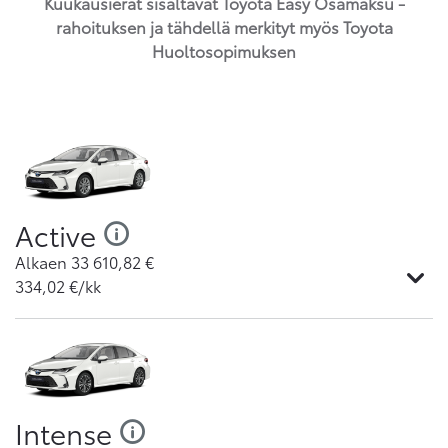
Kuukausierät sisältävät Toyota Easy Osamaksu -
rahoituksen ja tähdellä merkityt myös Toyota
Huoltosopimuksen
Active
Alkaen
33 610,82
€
334,02
€/kk
Intense