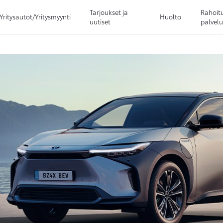
Tarjoukset ja
Rahoitu
Yritysautot/Yritysmyynti
Huolto
uutiset
palvelu
Sivuhaku
Ok
Peruuta