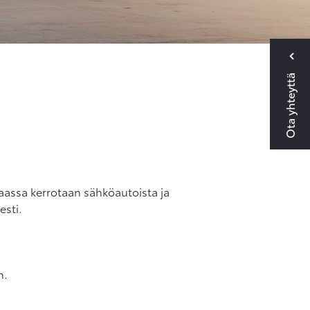
Ota yhteyttä
ppaassa kerrotaan sähköautoista ja
esti.
n.