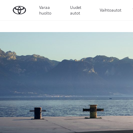
Varaa
Uudet
Vaihtoautot
huolto
autot