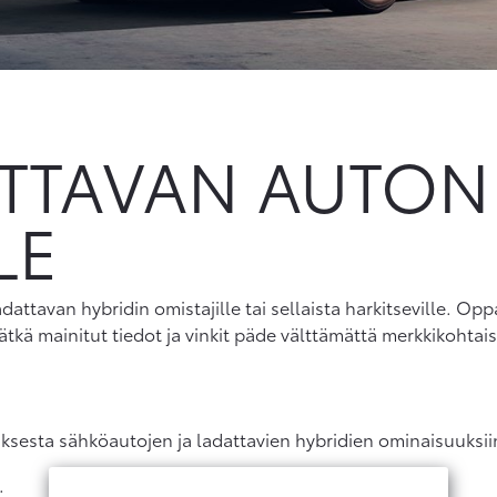
ATTAVAN AUTON
LE
dattavan hybridin omistajille tai sellaista harkitseville. O
vätkä mainitut tiedot ja vinkit päde välttämättä merkkikohtais
ksesta sähköautojen ja ladattavien hybridien ominaisuuksii
.