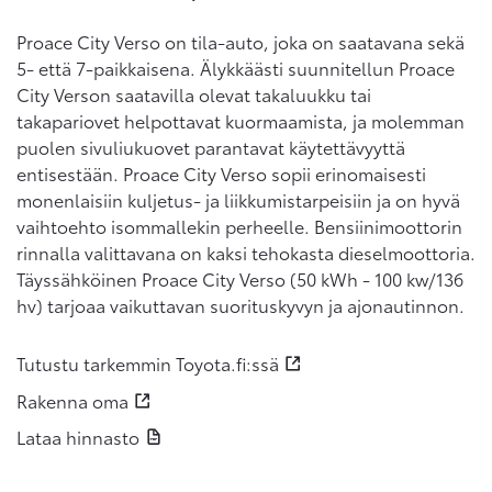
Proace City Verso on tila-auto, joka on saatavana sekä
5- että 7-paikkaisena. Älykkäästi suunnitellun Proace
City Verson saatavilla olevat takaluukku tai
takapariovet helpottavat kuormaamista, ja molemman
puolen sivuliukuovet parantavat käytettävyyttä
entisestään. Proace City Verso sopii erinomaisesti
monenlaisiin kuljetus- ja liikkumistarpeisiin ja on hyvä
vaihtoehto isommallekin perheelle. Bensiinimoottorin
rinnalla valittavana on kaksi tehokasta dieselmoottoria.
Täyssähköinen Proace City Verso (50 kWh - 100 kw/136
hv) tarjoaa vaikuttavan suorituskyvyn ja ajonautinnon.
Tutustu tarkemmin Toyota.fi:ssä
Rakenna oma
Lataa hinnasto