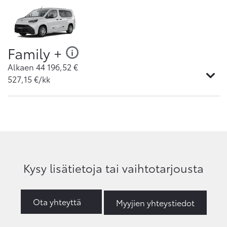
Family +
Alkaen
44 196,52
€
527,15
€/kk
Kysy lisätietoja tai vaihtotarjousta
Ota yhteyttä
Myyjien yhteystiedot