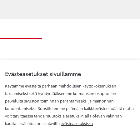
Evästeasetukset sivuillamme
Käytämme evästeitä parhaan mahdollisen käyttökokemuksen
takaamiseksi sekä hyödyntääksemme kolmansien osapuolien
palveluita sivuston toiminnan parantamiseksi ja mainonnan
Toyota Helsinki
kohdentamiseksi. Suosittelemme pitämään kaikki evästeet päällä mutta
voit tarvittaessa tehdä muutoksia asetuksiin alla olevan valinnan
kautta. Lisätietoa on saatavilla
evästeasetuksissa
.