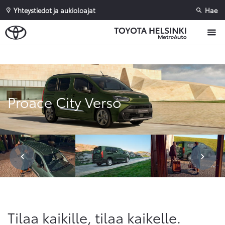
Yhteystiedot ja aukioloajat
Hae
Sivuhaku
Ok
Peruuta
Proace City Verso
Tilaa kaikille, tilaa kaikelle.