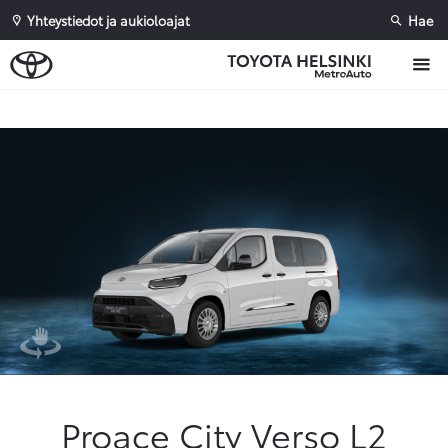
Yhteystiedot ja aukioloajat
Hae
Sivuhaku
Ok
Peruuta
Proace City Verso L2