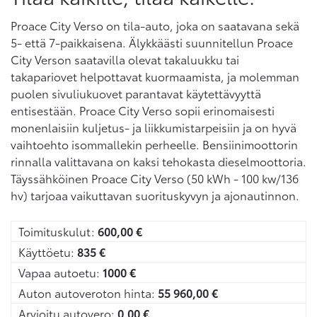
Proace City Verso on tila-auto, joka on saatavana sekä
5- että 7-paikkaisena. Älykkäästi suunnitellun Proace
City Verson saatavilla olevat takaluukku tai
takapariovet helpottavat kuormaamista, ja molemman
puolen sivuliukuovet parantavat käytettävyyttä
entisestään. Proace City Verso sopii erinomaisesti
monenlaisiin kuljetus- ja liikkumistarpeisiin ja on hyvä
vaihtoehto isommallekin perheelle. Bensiinimoottorin
rinnalla valittavana on kaksi tehokasta dieselmoottoria.
Täyssähköinen Proace City Verso (50 kWh - 100 kw/136
hv) tarjoaa vaikuttavan suorituskyvyn ja ajonautinnon.
Toimituskulut:
600,00
€
Käyttöetu:
835
€
Vapaa autoetu:
1000
€
Auton autoveroton hinta:
55 960,00
€
Arvioitu autovero:
0,00
€