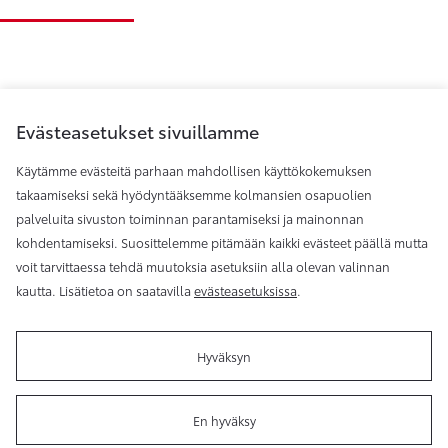
Evästeasetukset sivuillamme
Käytämme evästeitä parhaan mahdollisen käyttökokemuksen
takaamiseksi sekä hyödyntääksemme kolmansien osapuolien
palveluita sivuston toiminnan parantamiseksi ja mainonnan
Toyota Helsinki
kohdentamiseksi. Suosittelemme pitämään kaikki evästeet päällä mutta
voit tarvittaessa tehdä muutoksia asetuksiin alla olevan valinnan
kautta. Lisätietoa on saatavilla
evästeasetuksissa
.
Hyväksyn
Käyttöehdot
Evästeasetukset
Reklamaatio
Tilaa
uutiskirje
En hyväksy