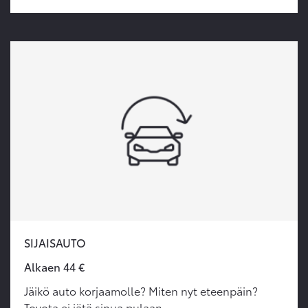
SIJAISAUTO
Alkaen 44 €
Jäikö auto korjaamolle? Miten nyt eteenpäin?
Toyota ei jätä sinua pulaan.