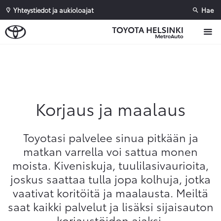
Yhteystiedot ja aukioloajat
Hae
Sivuhaku
Ok
Peruuta
Korjaus ja maalaus
Toyotasi palvelee sinua pitkään ja
matkan varrella voi sattua monen
moista. Kiveniskuja, tuulilasivaurioita,
joskus saattaa tulla jopa kolhuja, jotka
vaativat koritöitä ja maalausta. Meiltä
saat kaikki palvelut ja lisäksi sijaisauton
korjaustöiden ajaksi.