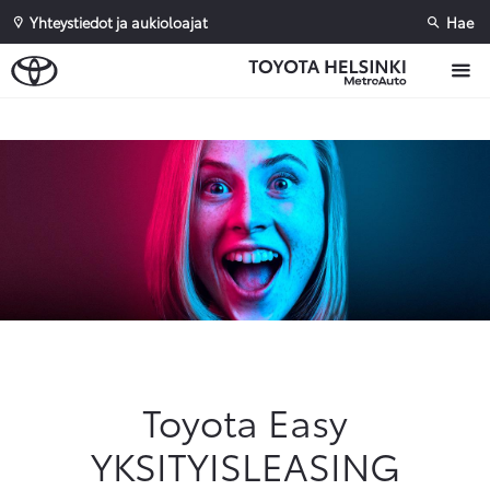
Yhteystiedot ja aukioloajat
Hae
Sivuhaku
Ok
Peruuta
Toyota Easy
YKSITYISLEASING