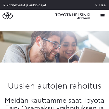
Yhteystiedot ja aukioloajat
Hae
Sivuhaku
Ok
Peruuta
Uusien autojen rahoitus
Meidän kauttamme saat Toyota
Easy Osamaksu -rahoituksen ja