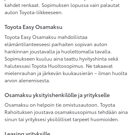
kahdet renkaat. Sopimuksen lopussa vain palautat
auton Toyota-liikkeeseen.
Toyota Easy Osamaksu
Toyota Easy Osamaksu mahdollistaa
elämäntilanteeseesi parhaiten sopivan auton
hankinnan joustavalla ja huolettomalla tavalla.
Sopimukseen kuuluu aina taattu hyvityshinta sekä
halutessasi Toyota Huoltosopimus. Ne takaavat
mielenrauhan ja järkevän kuukausierän – ilman huolta
arvon alenemisesta.
Osamaksu yksityishenkilölle ja yritykselle
Osamaksu on helpoin tie omistusautoon. Toyota
Rahoituksen joustava osamaksusopimus tehdään aina
sinun tai yrityksesi yksilölliset tarpeet huomioiden.
Leasing yrityksille