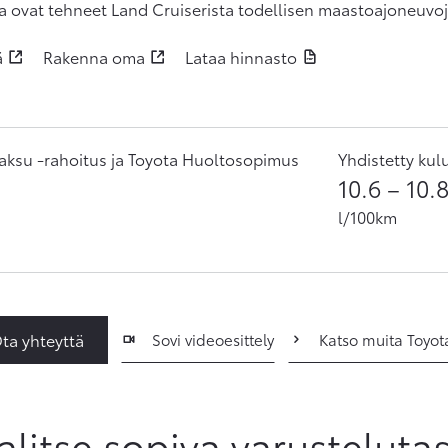
ka ovat tehneet Land Cruiserista todellisen maastoajoneuvoj
ä
Rakenna oma
Lataa hinnasto
ksu -rahoitus ja Toyota Huoltosopimus
Yhdistetty kul
10.6
–
10.
l/100km
ta yhteyttä
Sovi videoesittely
Katso muita Toyot
alitse sopiva varusteluta