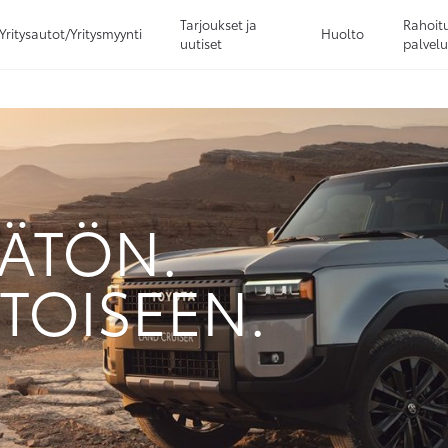
Tarjoukset ja
Rahoitu
Yritysautot/Yritysmyynti
Huolto
uutiset
palvelu
Sivuhaku
Ok
Peruuta
ÄTÖN.
TOISEEN.