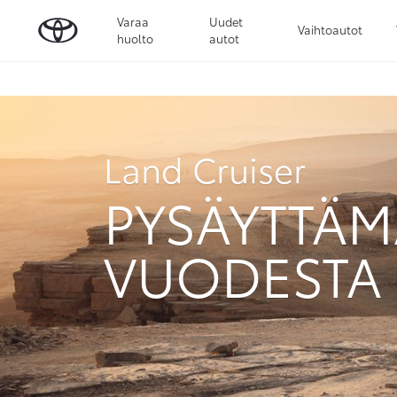
Varaa
Uudet
Vaihtoautot
huolto
autot
Land Cruiser
PYSÄYTTÄM
VUODESTA 