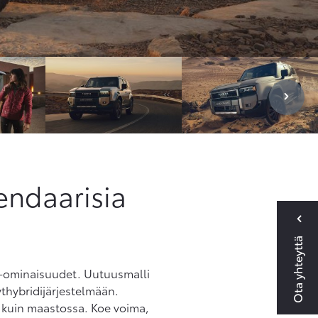
endaarisia
Ota yhteyttä
jo-ominaisuudet. Uutuusmalli
thybridijärjestelmään.
 kuin maastossa. Koe voima,