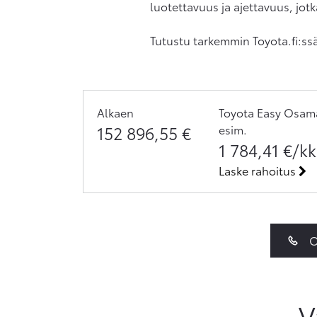
luotettavuus ja ajettavuus, jot
Tutustu tarkemmin Toyota.fi:ss
Alkaen
Toyota Easy Osama
152 896,55
€
esim.
1 784,41
€/kk
Laske rahoitus
O
V