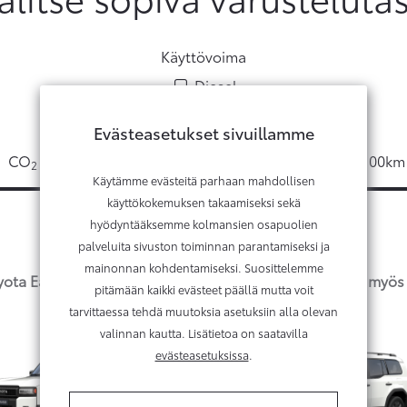
Käyttövoima
Diesel
Evästeasetukset sivuillamme
CO
 –päästöt g/km
Yhd. kulutus l/100km
2
Käytämme evästeitä parhaan mahdollisen
käyttökokemuksen takaamiseksi sekä
Max
Max
hyödyntääksemme kolmansien osapuolien
palveluita sivuston toiminnan parantamiseksi ja
mainonnan kohdentamiseksi. Suosittelemme
oyota Easy Osamaksu -rahoituksen ja tähdellä merkityt my
pitämään kaikki evästeet päällä mutta voit
tarvittaessa tehdä muutoksia asetuksiin alla olevan
valinnan kautta. Lisätietoa on saatavilla
evästeasetuksissa
.