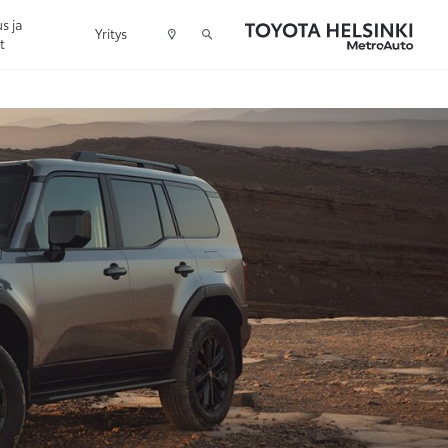
s ja
Yritys
t