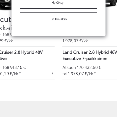
Hyväksyn
cutive 5-
Executive 7-
En hyväksy
kkainen
paikkainen
en
168 913,16
€
Alkaen
170 432,50
€
29
€/kk
1 978,07
€/kk
Cruiser 2.8 Hybrid 48V
Land Cruiser 2.8 Hybrid 48V
tive
Executive 7-paikkainen
en
168 913,16
€
Alkaen
170 432,50
€
61,29
€/kk
*
tai
1 978,07
€/kk
*