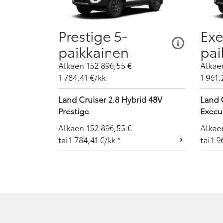
Prestige 5-
Exe
paikkainen
pai
Alkaen
152 896,55
€
Alka
1 784,41
€/kk
1 961,
Land Cruiser 2.8 Hybrid 48V
Land 
Prestige
Execu
Alkaen
152 896,55
€
Alka
tai
1 784,41
€/kk
*
tai
1 9