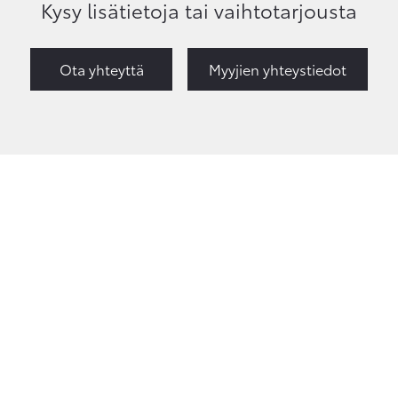
Kysy lisätietoja tai vaihtotarjousta
Ota yhteyttä
Myyjien yhteystiedot