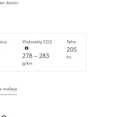
en ikonin.
utus
Yhdistetty CO2
Teho
8
205
278
–
283
hv
g/km
a-malleja
so