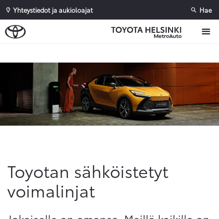
Yhteystiedot ja aukioloajat
Hae
Sivuhaku
Ok
Peruuta
Toyotan sähköistetyt
voimalinjat
Jokaiselle on omansa. Meillä kaikilla on