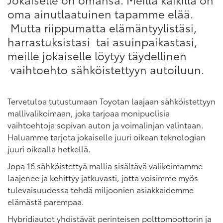
oma ainutlaatuinen tapamme elää.
Mutta riippumatta elämäntyylistäsi,
harrastuksistasi tai asuinpaikastasi,
meille jokaiselle löytyy täydellinen
vaihtoehto sähköistettyyn autoiluun.
Tervetuloa tutustumaan Toyotan laajaan sähköistettyyn
mallivalikoimaan, joka tarjoaa monipuolisia
vaihtoehtoja sopivan auton ja voimalinjan valintaan.
Haluamme tarjota jokaiselle juuri oikean teknologian
juuri oikealla hetkellä.
Jopa 16 sähköistettyä mallia sisältävä valikoimamme
laajenee ja kehittyy jatkuvasti, jotta voisimme myös
tulevaisuudessa tehdä miljoonien asiakkaidemme
elämästä parempaa.
Hybridiautot yhdistävät perinteisen polttomoottorin ja