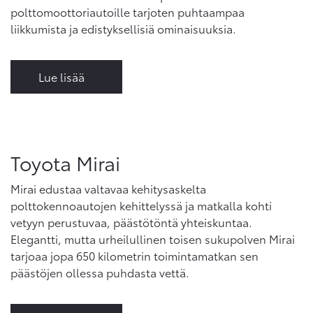
polttomoottoriautoille tarjoten puhtaampaa
liikkumista ja edistyksellisiä ominaisuuksia.
Lue lisää
Toyota Mirai
Mirai edustaa valtavaa kehitysaskelta
polttokennoautojen kehittelyssä ja matkalla kohti
vetyyn perustuvaa, päästötöntä yhteiskuntaa.
Elegantti, mutta urheilullinen toisen sukupolven Mirai
tarjoaa jopa 650 kilometrin toimintamatkan sen
päästöjen ollessa puhdasta vettä.