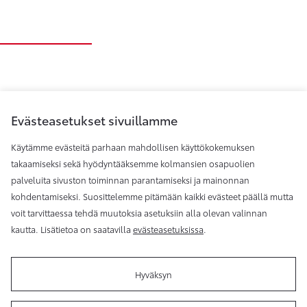
Evästeasetukset sivuillamme
Käytämme evästeitä parhaan mahdollisen käyttökokemuksen
takaamiseksi sekä hyödyntääksemme kolmansien osapuolien
palveluita sivuston toiminnan parantamiseksi ja mainonnan
Toyota Helsinki
kohdentamiseksi. Suosittelemme pitämään kaikki evästeet päällä mutta
voit tarvittaessa tehdä muutoksia asetuksiin alla olevan valinnan
kautta. Lisätietoa on saatavilla
evästeasetuksissa
.
Hyväksyn
Käyttöehdot
Evästeasetukset
Reklamaatio
Tilaa