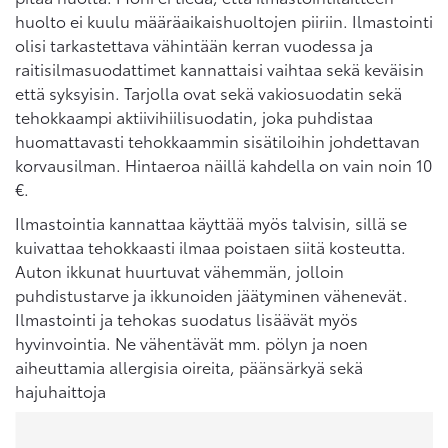
huolto ei kuulu määräaikaishuoltojen piiriin. Ilmastointi
olisi tarkastettava vähintään kerran vuodessa ja
raitisilmasuodattimet kannattaisi vaihtaa sekä keväisin
että syksyisin. Tarjolla ovat sekä vakiosuodatin sekä
tehokkaampi aktiivihiilisuodatin, joka puhdistaa
huomattavasti tehokkaammin sisätiloihin johdettavan
korvausilman. Hintaeroa näillä kahdella on vain noin 10
€.
Ilmastointia kannattaa käyttää myös talvisin, sillä se
kuivattaa tehokkaasti ilmaa poistaen siitä kosteutta.
Auton ikkunat huurtuvat vähemmän, jolloin
puhdistustarve ja ikkunoiden jäätyminen vähenevät.
Ilmastointi ja tehokas suodatus lisäävät myös
hyvinvointia. Ne vähentävät mm. pölyn ja noen
aiheuttamia allergisia oireita, päänsärkyä sekä
hajuhaittoja