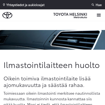
Yhteystiedot ja aukioloajat
Hae
Sivuhaku
Ok
Peruuta
Ilmastointilaitteen huolto
Oikein toimiva ilmastointilaite lisää
ajomukavuutta ja säästää rahaa.
Toimiessaan oikein ilmastointi merkitsee nautinnollista
mukavuutta. Ilmastoinnin kunnosta kannattaa siis
pitää huolta. Moni ei tiedä, että ilmastointilaitteen