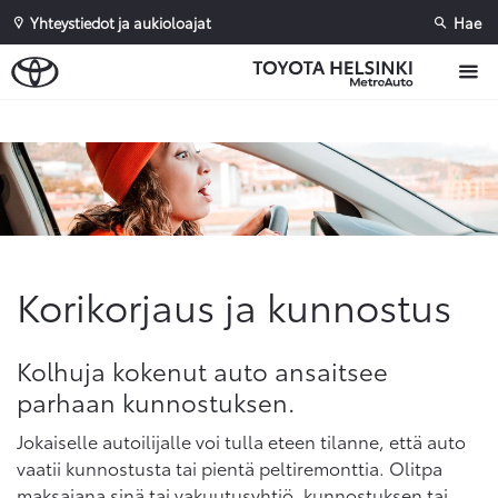
Yhteystiedot ja aukioloajat
Hae
Sivuhaku
Ok
Peruuta
Korikorjaus ja kunnostus
Kolhuja kokenut auto ansaitsee
parhaan kunnostuksen.
Jokaiselle autoilijalle voi tulla eteen tilanne, että auto
vaatii kunnostusta tai pientä peltiremonttia. Olitpa
maksajana sinä tai vakuutusyhtiö, kunnostuksen tai