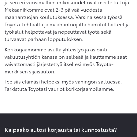
ja sen eri vuosimallien erikoisuudet ovat meille tuttuja.
Mekaanikkomme ovat 2-3 päivää vuodesta
maahantuojan koulutuksessa. Varsinaisessa työssä
Toyota-tehtaalta ja maahantuojalta hankitut laitteet ja
työkalut helpottavat ja nopeuttavat työtä sekä
turvaavat parhaan lopputuloksen.
Korikorjaamomme avulla yhteistyö ja asiointi
vakuutusyhtiön kanssa on selkeää ja kauttamme saat
vaivattomasti järjestettyä itsellesi myös Toyota-
merkkisen sijaisauton.
Tee siis elämäsi helpoksi myös vahingon sattuessa.
Tarkistuta Toyotasi vauriot korikorjaamollamme.
Kaipaako autosi korjausta tai kunnostusta?