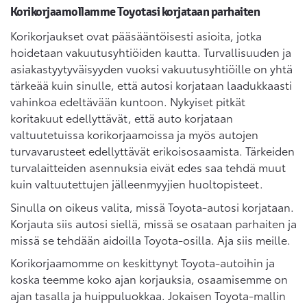
Korikorjaamollamme Toyotasi korjataan parhaiten
Korikorjaukset ovat pääsääntöisesti asioita, jotka
hoidetaan vakuutusyhtiöiden kautta. Turvallisuuden ja
asiakastyytyväisyyden vuoksi vakuutusyhtiöille on yhtä
tärkeää kuin sinulle, että autosi korjataan laadukkaasti
vahinkoa edeltävään kuntoon. Nykyiset pitkät
koritakuut edellyttävät, että auto korjataan
valtuutetuissa korikorjaamoissa ja myös autojen
turvavarusteet edellyttävät erikoisosaamista. Tärkeiden
turvalaitteiden asennuksia eivät edes saa tehdä muut
kuin valtuutettujen jälleenmyyjien huoltopisteet.
Sinulla on oikeus valita, missä Toyota-autosi korjataan.
Korjauta siis autosi siellä, missä se osataan parhaiten ja
missä se tehdään aidoilla Toyota-osilla. Aja siis meille.
Korikorjaamomme on keskittynyt Toyota-autoihin ja
koska teemme koko ajan korjauksia, osaamisemme on
ajan tasalla ja huippuluokkaa. Jokaisen Toyota-mallin