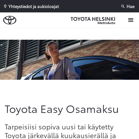
Yhteystiedot ja aukioloajat
Hae
Sivuhaku
Ok
Peruuta
Toyota Easy Osamaksu
Tarpeisiisi sopiva uusi tai käytetty
Toyota järkevällä kuukausierällä ja