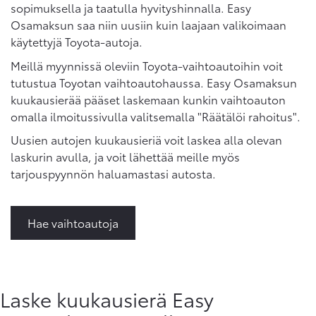
sopimuksella ja taatulla hyvityshinnalla. Easy
Osamaksun saa niin uusiin kuin laajaan valikoimaan
käytettyjä Toyota-autoja.
Meillä myynnissä oleviin Toyota-vaihtoautoihin voit
tutustua Toyotan vaihtoautohaussa. Easy Osamaksun
kuukausierää pääset laskemaan kunkin vaihtoauton
omalla ilmoitussivulla valitsemalla "Räätälöi rahoitus".
Uusien autojen kuukausieriä voit laskea alla olevan
laskurin avulla, ja voit lähettää meille myös
tarjouspyynnön haluamastasi autosta.
Hae vaihtoautoja
Laske kuukausierä Easy