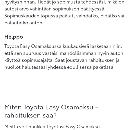
hyvityshinnan. Tiedät jo sopimusta tehdessäsi, mikä on
autosi arvo vähintään sopimuksen päättyessä.
Sopimuskauden lopussa päätät, vaihdatko, pidätkö vai
palautatko auton.
Helppo
Toyota Easy Osamaksussa kuukausierä lasketaan niin,
että sen suuruus vastaisi mahdollisimman hyvin auton
käyttöä sopimusajalta. Saat joustavan rahoituksen ja
huollot halutessasi yhdessä edullisessa paketissa.
Miten Toyota Easy Osamaksu -
rahoituksen saa?
Meiltä voit hankkia Toyotasi Easy Osamaksu -