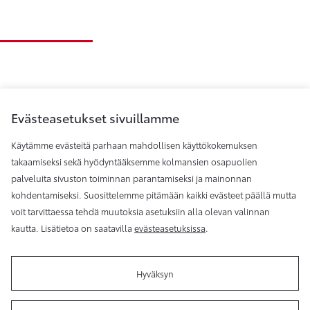
Evästeasetukset sivuillamme
Käytämme evästeitä parhaan mahdollisen käyttökokemuksen
takaamiseksi sekä hyödyntääksemme kolmansien osapuolien
palveluita sivuston toiminnan parantamiseksi ja mainonnan
Toyota Helsinki
kohdentamiseksi. Suosittelemme pitämään kaikki evästeet päällä mutta
voit tarvittaessa tehdä muutoksia asetuksiin alla olevan valinnan
kautta. Lisätietoa on saatavilla
evästeasetuksissa
.
Hyväksyn
Käyttöehdot
Evästeasetukset
Reklamaatio
Tilaa