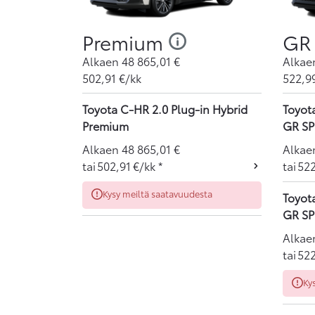
Premium
GR 
Alkaen
48 865,01
€
Alka
502,91
€/kk
522,9
Toyota C-HR 2.0 Plug-in Hybrid
Toyot
Premium
GR S
Alkaen
48 865,01
€
Alka
tai
502,91
€/kk
*
tai
52
Kysy meiltä saatavuudesta
Toyot
GR S
Alka
tai
52
Ky