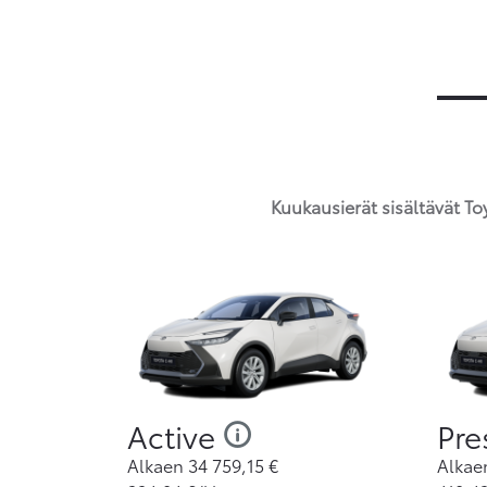
Kuukausierät sisältävät T
Active
Pre
Alkaen
34 759,15
€
Alka