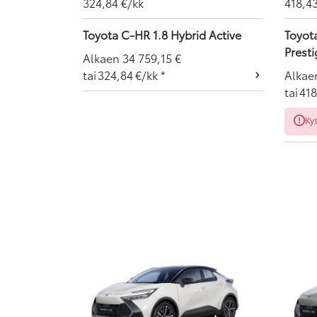
324,84
€/kk
418,4
Toyota C-HR 1.8 Hybrid Active
Toyot
Presti
Alkaen
34 759,15
€
tai
324,84
€/kk
*
Alka
tai
418
Ky