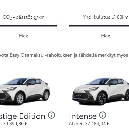
CO
 –päästöt g/km
Yhd. kulutus l/100km
2
Max
Max
oyota Easy Osamaksu -rahoituksen ja tähdellä merkityt my
stige Edition
Intense
en
39 390,80
€
Alkaen
37 484,34
€