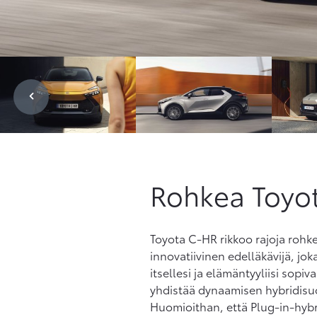
Rohkea Toyo
Toyota C-HR rikkoo rajoja rohke
innovatiivinen edelläkävijä, joka
itsellesi ja elämäntyyliisi sopi
yhdistää dynaamisen hybridisuo
Huomioithan, että Plug-in-hybri