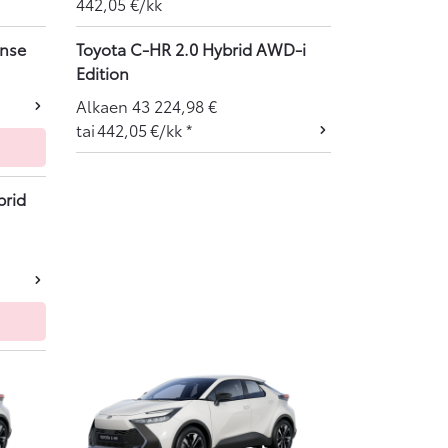
442,05
€/kk
ense
Toyota C-HR 2.0 Hybrid AWD-i
Edition
Alkaen
43 224,98
€
tai
442,05
€/kk
*
brid