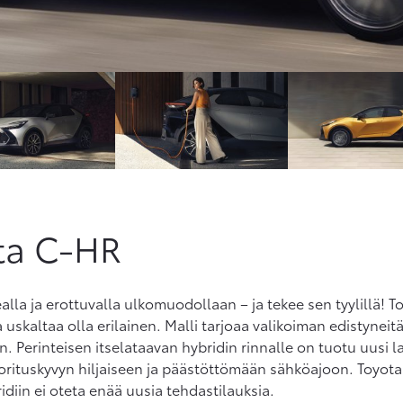
ta C-HR
alla ja erottuvalla ulkomuodollaan – ja tekee sen tyylillä!
 uskaltaa olla erilainen. Malli tarjoaa valikoiman edistyneitä 
van. Perinteisen itselataavan hybridin rinnalle on tuotu uusi 
rituskyvyn hiljaiseen ja päästöttömään sähköajoon. Toyota
diin ei oteta enää uusia tehdastilauksia.