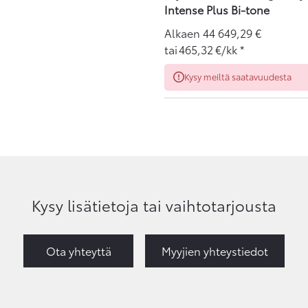
Intense Plus Bi-tone
Alkaen
44 649,29
€
tai
465,32
€/kk
*
Kysy meiltä saatavuudesta
Kysy lisätietoja tai vaihtotarjousta
Ota yhteyttä
Myyjien yhteystiedot