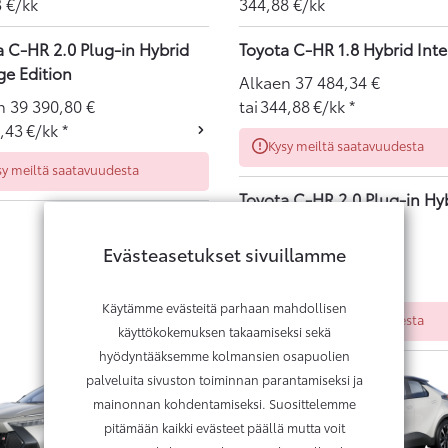
3
€/kk
344,88
€/kk
a C-HR 2.0 Plug-in Hybrid
Toyota C-HR 1.8 Hybrid Int
ge Edition
Alkaen
37 484,34
€
en
39 390,80
€
tai
344,88
€/kk
*
,43
€/kk
*
Kysy meiltä saatavuudesta
sy meiltä saatavuudesta
Toyota C-HR 2.0 Plug-in Hy
Intense
Evästeasetukset sivuillamme
Alkaen
43 610,94
€
tai
456,06
€/kk
*
Käytämme evästeitä parhaan mahdollisen
Kysy meiltä saatavuudesta
käyttökokemuksen takaamiseksi sekä
hyödyntääksemme kolmansien osapuolien
palveluita sivuston toiminnan parantamiseksi ja
mainonnan kohdentamiseksi. Suosittelemme
pitämään kaikki evästeet päällä mutta voit