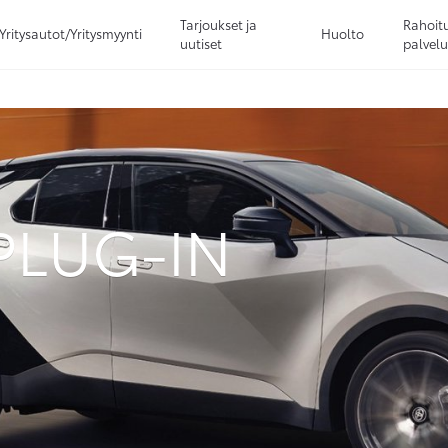
Tarjoukset ja
Rahoitu
Yritysautot/Yritysmyynti
Huolto
uutiset
palvelu
Sivuhaku
Ok
Peruuta
 PLUG-IN