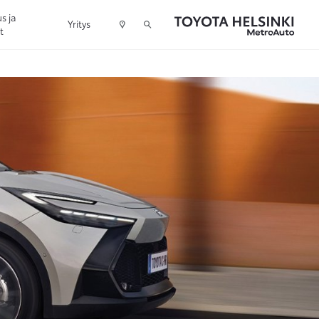
s ja
Yritys
t