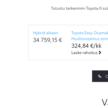
Tutustu tarkemmin Toyota.fi:ss
Hybrid
alkaen
Toyota Easy Osamaks
34 759,15
€
Huoltosopimus
esi
324,84
€/kk
Laske rahoitus
O
V