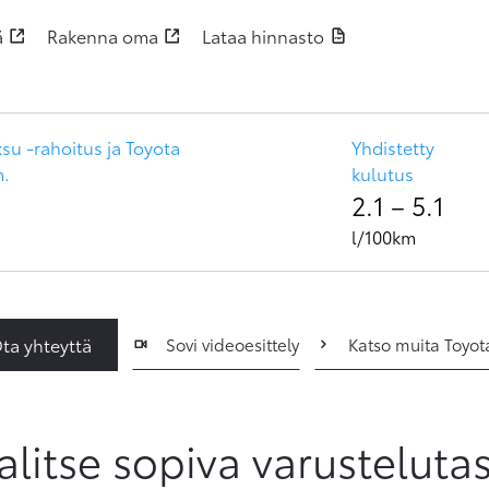
ä
Rakenna oma
Lataa hinnasto
u -rahoitus ja Toyota
Yhdistetty
m.
kulutus
2.1
–
5.1
l/100km
ta yhteyttä
Sovi videoesittely
Katso muita Toyot
alitse sopiva varusteluta