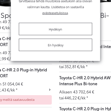
tarvittaessa tehdä muutoksia asetuksiin alla olevan
valinnan kautta. Lisätietoa on saatavilla
Sport
Intense Plus Bi-
evästeasetuksissa
.
tone
en
49 733,87
€
9
€/kk
Alkaen
38 562,07
€
Hyväksyn
352,81
€/kk
a C-HR 2.0 Hybrid AWD-i
PORT
En hyväksy
Toyota C-HR 1.8 Hybrid Int
Plus Bi-tone
en
49 733,87
€
2,99
€/kk
*
Alkaen
38 562,07
€
tai
352,81
€/kk
*
a C-HR 2.0 Plug-in Hybrid
PORT
Toyota C-HR 2.0 Hybrid AW
Intense Plus Bi-tone
en
51 054,04
€
2,43
€/kk
*
Alkaen
43 702,64
€
tai
446,22
€/kk
*
sy meiltä saatavuudesta
Toyota C-HR 2.0 Plug-in Hy