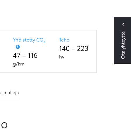
Ota yhteyttä
Yhdistetty CO
Teho
2
140
–
223
47
–
116
hv
g/km
a-malleja
so