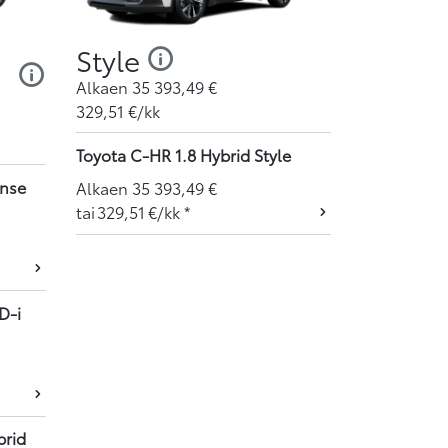
Style
Alkaen
35 393,49
€
329,51
€/kk
Toyota C-HR 1.8 Hybrid Style
ense
Alkaen
35 393,49
€
tai
329,51
€/kk
*
D-i
brid