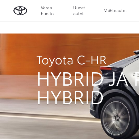
Varaa
Uudet
Vaihtoautot
huolto
autot
Toyota C-HR
HYBRID JA
HYBRID