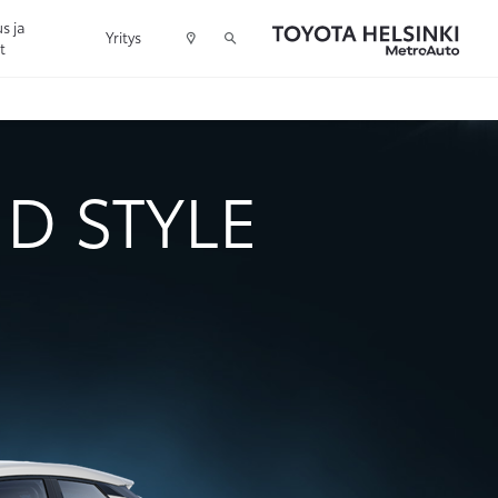
s ja
Yritys
t
ID STYLE