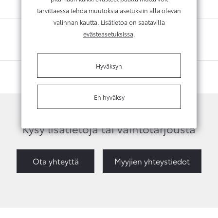
tarvittaessa tehdä muutoksia asetuksiin alla olevan
valinnan kautta. Lisätietoa on saatavilla
evästeasetuksissa
.
Hyväksyn
En hyväksy
Kysy lisätietoja tai vaihtotarjousta
Ota yhteyttä
Myyjien yhteystiedot