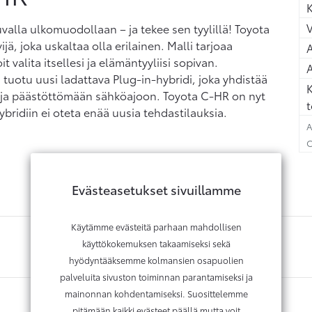
K
uvalla ulkomuodollaan – ja tekee sen tyylillä! Toyota
ä, joka uskaltaa olla erilainen. Malli tarjoaa
A
t valita itsellesi ja elämäntyyliisi sopivan.
A
n tuotu uusi ladattava Plug-in-hybridi, joka yhdistää
K
n ja päästöttömään sähköajoon. Toyota C-HR on nyt
t
bridiin ei oteta enää uusia tehdastilauksia.
A
C
Evästeasetukset sivuillamme
Käytämme evästeitä parhaan mahdollisen
käyttökokemuksen takaamiseksi sekä
hyödyntääksemme kolmansien osapuolien
palveluita sivuston toiminnan parantamiseksi ja
mainonnan kohdentamiseksi. Suosittelemme
pitämään kaikki evästeet päällä mutta voit