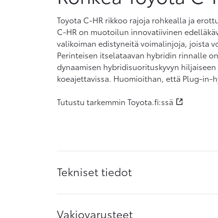
Toyota C-HR rikkoo rajoja rohkealla ja erott
C-HR on muotoilun innovatiivinen edelläkävij
valikoiman edistyneitä voimalinjoja, joista voi
Perinteisen itselataavan hybridin rinnalle o
dynaamisen hybridisuorituskyvyn hiljaisee
koeajettavissa. Huomioithan, että Plug-in-hy
Tutustu tarkemmin Toyota.fi:ssä
Tekniset tiedot
Vakiovarusteet