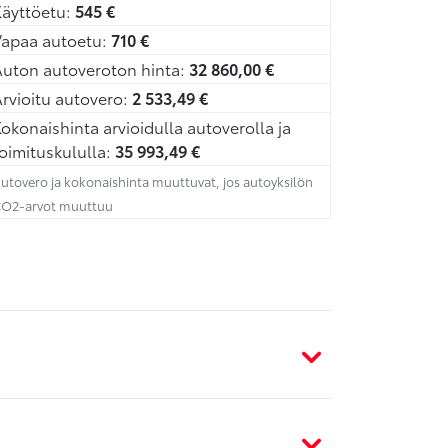
äyttöetu:
545
€
Vapaa autoetu:
710
€
uton autoveroton hinta:
32 860,00
€
rvioitu autovero:
2 533,49
€
okonaishinta arvioidulla autoverolla ja
oimituskululla:
35 993,49
€
utovero ja kokonaishinta muuttuvat, jos autoyksilön
O2-arvot muuttuu