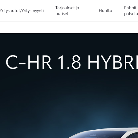
Tarjoukset ja
Rahoitu
Yritysautot/Yritysmyynti
Huolto
uutiset
palvelu
Sivuhaku
Ok
Peruuta
C-HR 1.8 HYBR