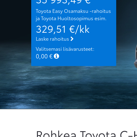
Toyota Easy Osamaksu -rahoitus
ja Toyota Huoltosopimus
esim.
329,51
€/kk
Laske rahoitus
Valitsemasi lisävarusteet:
0,00
€
Rohkea Toyota C-