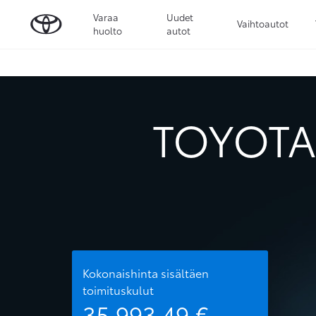
Varaa
Uudet
Vaihtoautot
huolto
autot
TOYOTA 
Kokonaishinta sisältäen
toimituskulut
35 993,49
€