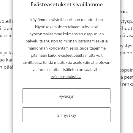
Evästeasetukset sivuillamme
Varo öljyä tai liuottimia
Käytämme evästeitä parhaan mahdollisen
olella, sillä vääränlainen
Autotalli on kelpo säilytysp
käyttökokemuksen takaamiseksi sekä
 jopa pilata ne. Liian
kosketuksissa öljyn tai liu
hyödyntääksemme kolmansien osapuolien
i esimerkiksi kosketus
jolloin rengas kuluu epätasa
palveluita sivuston toiminnan parantamiseksi ja
Renkaat voi säilyttää pystys
mainonnan kohdentamiseksi. Suosittelemme
eä ja lämpötilaltaan tasainen
aseteta puristusta tai pai
pitämään kaikki evästeet päällä mutta voit
kaa kannattaa myös välttää.
pysyvästi.
tarvittaessa tehdä muutoksia asetuksiin alla olevan
n päällä rengas kuivuu
Ennen säilytystä rengaspain
valinnan kautta. Lisätietoa on saatavilla
sekä vanteet kannattaa pes
evästeasetuksissa
.
kummallekaan. Lisäksi renka
autossa sijainnut.
Hyväksyn
En hyväksy