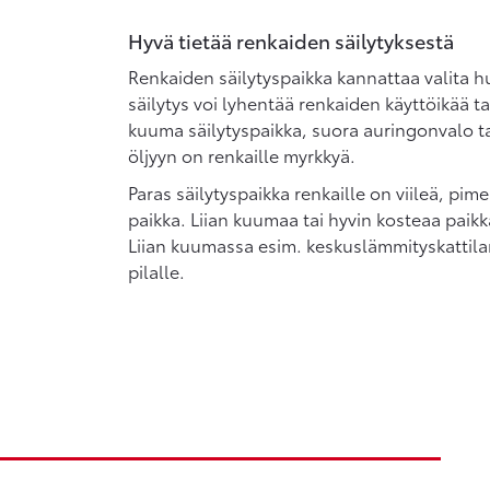
Hyvä tietää renkaiden säilytyksestä
Renkaiden säilytyspaikka kannattaa valita hu
säilytys voi lyhentää renkaiden käyttöikää tai
kuuma säilytyspaikka, suora auringonvalo ta
öljyyn on renkaille myrkkyä.
Paras säilytyspaikka renkaille on viileä, pim
paikka. Liian kuumaa tai hyvin kosteaa paik
Liian kuumassa esim. keskuslämmityskattila
pilalle.