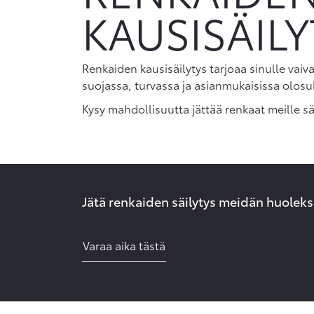
KAUSISÄILY
Renkaiden kausisäilytys tarjoaa sinulle vaiv
suojassa, turvassa ja asianmukaisissa olosu
Kysy mahdollisuutta jättää renkaat meille sä
Jätä renkaiden säilytys meidän huole
Varaa aika tästä