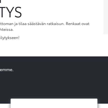
TYS
attoman ja tilaa säästävän ratkaisun. Renkaat ovat
hteissa.
ilytykseen!
ksemme.