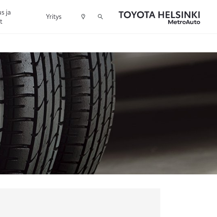
s ja
Yritys
t