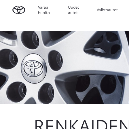
Varaa
Uudet
Vaihtoautot
huolto
autot
RENKAIDE