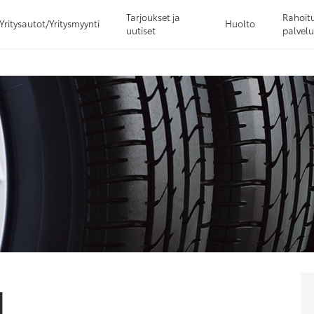
Tarjoukset ja
Rahoitu
Yritysautot/Yritysmyynti
Huolto
uutiset
palvelu
Sivuhaku
Ok
Peruuta
N