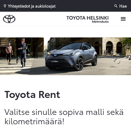
Yhteystiedot ja aukioloajat
Hae
Sivuhaku
Ok
Peruuta
Toyota Rent
Valitse sinulle sopiva malli sekä
kilometrimäärä!