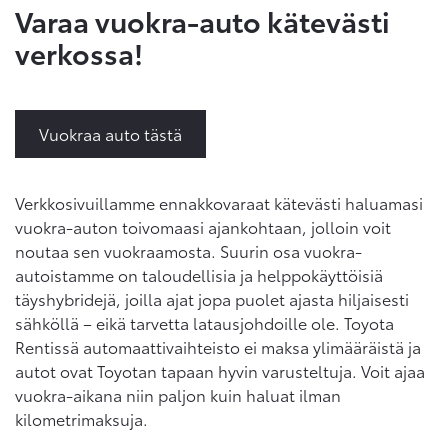
Varaa vuokra-auto kätevästi
verkossa!
Vuokraa auto tästä
Verkkosivuillamme ennakkovaraat kätevästi haluamasi
vuokra-auton toivomaasi ajankohtaan, jolloin voit
noutaa sen vuokraamosta. Suurin osa vuokra-
autoistamme on taloudellisia ja helppokäyttöisiä
täyshybridejä, joilla ajat jopa puolet ajasta hiljaisesti
sähköllä – eikä tarvetta latausjohdoille ole. Toyota
Rentissä automaattivaihteisto ei maksa ylimääräistä ja
autot ovat Toyotan tapaan hyvin varusteltuja. Voit ajaa
vuokra-aikana niin paljon kuin haluat ilman
kilometrimaksuja.