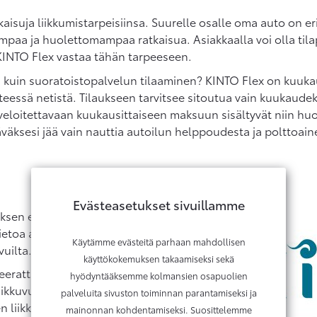
atkaisuja liikkumistarpeisiinsa. Suurelle osalle oma auto on
paa ja huolettomampaa ratkaisua. Asiakkaalla voi olla tilap
 KINTO Flex vastaa tähän tarpeeseen.
oa kuin suoratoistopalvelun tilaaminen? KINTO Flex on kuuka
teessä netistä. Tilaukseen tarvitsee sitoutua vain kuukaudek
veloitettavaan kuukausittaiseen maksuun sisältyvät niin hu
äväksesi jää vain nauttia autoilun helppoudesta ja polttoain
Evästeasetukset sivuillamme
uksen eri malleja kymmenillä
ietoa autotarjoomasta ja
Käytämme evästeitä parhaan mahdollisen
uilta.
käyttökokemuksen takaamiseksi sekä
erattu KINTO-palvelu.
hyödyntääksemme kolmansien osapuolien
iikkuvuuspalvelubrändi,
palveluita sivuston toiminnan parantamiseksi ja
en liikkuvuutta edistävien
mainonnan kohdentamiseksi. Suosittelemme