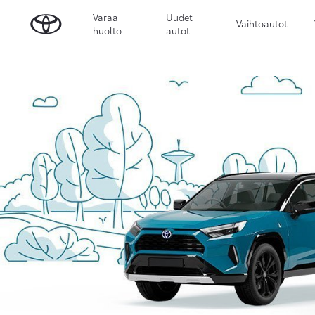
Varaa
Uudet
Vaihtoautot
huolto
autot