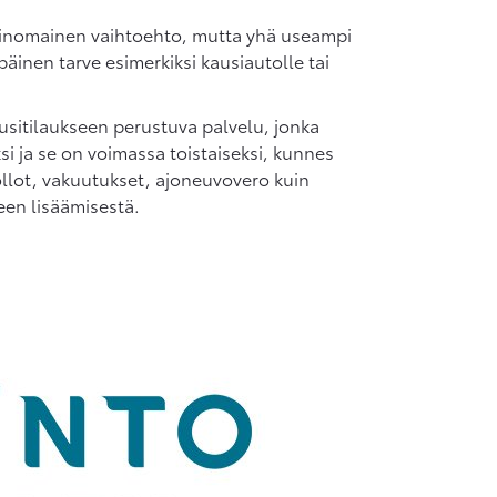
 erinomainen vaihtoehto, mutta yhä useampi
äinen tarve esimerkiksi kausiautolle tai
usitilaukseen perustuva palvelu, jonka
si ja se on voimassa toistaiseksi, kunnes
ollot, vakuutukset, ajoneuvovero kuin
een lisäämisestä.