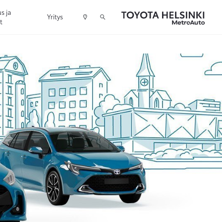
s ja
Yritys
t