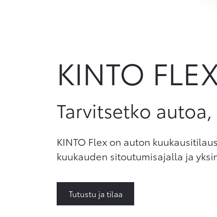
KINTO FLE
Tarvitsetko autoa,
KINTO Flex on auton kuukausitilau
kuukauden sitoutumisajalla ja yksin
Tutustu ja tilaa