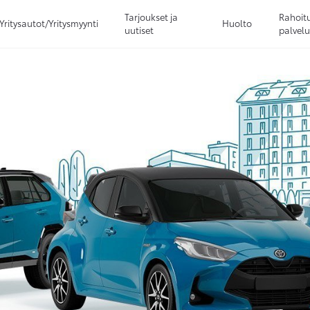
Tarjoukset ja
Rahoitu
Yritysautot/Yritysmyynti
Huolto
uutiset
palvelu
Sivuhaku
Ok
Peruuta