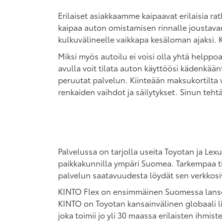
Erilaiset asiakkaamme kaipaavat erilaisia r
kaipaa auton omistamisen rinnalle joustavam
kulkuvälineelle vaikkapa kesäloman ajaksi.
Miksi myös autoilu ei voisi olla yhtä helpp
avulla voit tilata auton käyttöösi kädenkään
peruutat palvelun. Kiinteään maksukortilta 
renkaiden vaihdot ja säilytykset. Sinun teht
Palvelussa on tarjolla useita Toyotan ja Lex
paikkakunnilla ympäri Suomea. Tarkempaa t
palvelun saatavuudesta löydät sen verkkosiv
KINTO Flex on ensimmäinen Suomessa lanse
KINTO on Toyotan kansainvälinen globaali l
joka toimii jo yli 30 maassa erilaisten ihmist