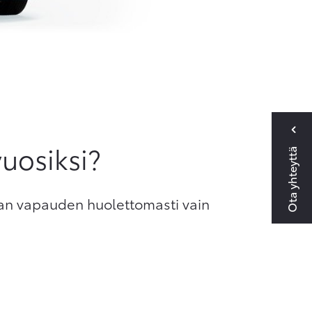
vuosiksi?
Ota yhteyttä
man vapauden huolettomasti vain