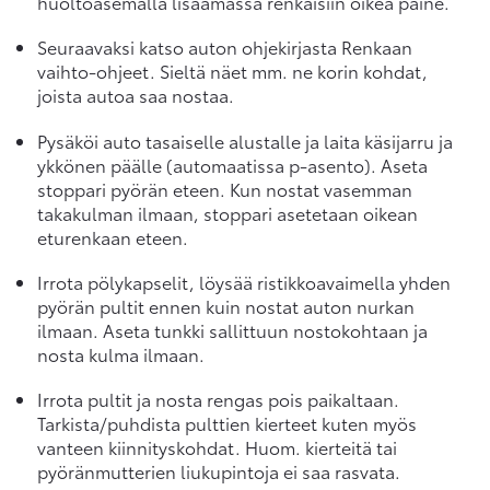
huoltoasemalla lisäämässä renkaisiin oikea paine.
Seuraavaksi katso auton ohjekirjasta Renkaan
vaihto-ohjeet. Sieltä näet mm. ne korin kohdat,
joista autoa saa nostaa.
Pysäköi auto tasaiselle alustalle ja laita käsijarru ja
ykkönen päälle (automaatissa p-asento). Aseta
stoppari pyörän eteen. Kun nostat vasemman
takakulman ilmaan, stoppari asetetaan oikean
eturenkaan eteen.
Irrota pölykapselit, löysää ristikkoavaimella yhden
pyörän pultit ennen kuin nostat auton nurkan
ilmaan. Aseta tunkki sallittuun nostokohtaan ja
nosta kulma ilmaan.
Irrota pultit ja nosta rengas pois paikaltaan.
Tarkista/puhdista pulttien kierteet kuten myös
vanteen kiinnityskohdat. Huom. kierteitä tai
pyöränmutterien liukupintoja ei saa rasvata.