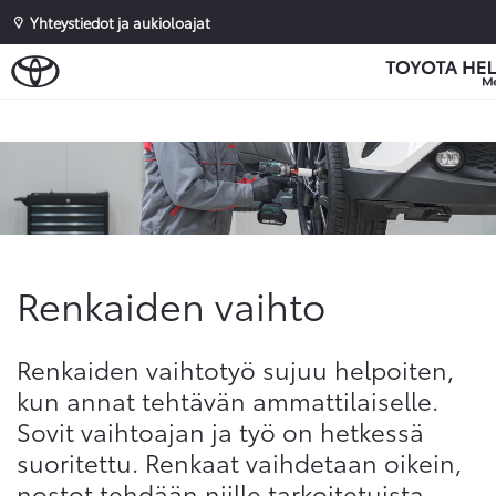
Yhteystiedot ja aukioloajat
Sivuhaku
Ok
Peruuta
Renkaiden vaihto
Renkaiden vaihtotyö sujuu helpoiten,
kun annat tehtävän ammattilaiselle.
Sovit vaihtoajan ja työ on hetkessä
suoritettu. Renkaat vaihdetaan oikein,
nostot tehdään niille tarkoitetuista