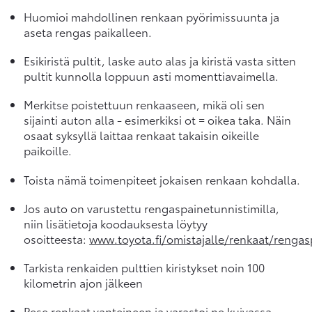
Huomioi mahdollinen renkaan pyörimissuunta ja
aseta rengas paikalleen.
Esikiristä pultit, laske auto alas ja kiristä vasta sitten
pultit kunnolla loppuun asti momenttiavaimella.
Merkitse poistettuun renkaaseen, mikä oli sen
sijainti auton alla - esimerkiksi ot = oikea taka. Näin
osaat syksyllä laittaa renkaat takaisin oikeille
paikoille.
Toista nämä toimenpiteet jokaisen renkaan kohdalla.
Jos auto on varustettu rengaspainetunnistimilla,
niin lisätietoja koodauksesta löytyy
osoitteesta:
www.toyota.fi/omistajalle/renkaat/rengas
Tarkista renkaiden pulttien kiristykset noin 100
kilometrin ajon jälkeen
Pese renkaat vanteineen ja varastoi ne kuivassa,