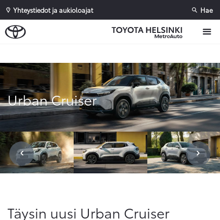
Yhteystiedot ja aukioloajat
Hae
Sivuhaku
Ok
Peruuta
Urban Cruiser
Täysin uusi Urban Cruiser