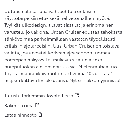
Uutuusmalli tarjoaa vaihtoehtoja erilaisiin
käyttötarpeisiin etu- sekä nelivetomallien myötä.
Tyylikäs ulkodesign, tilavat sisätilat ja erinomainen
varustelu jo vakiona. Urban Cruiser edustaa tehokasta
sähkövoimaa parhaimmillaan vastaten täydellisesti
erilaisiin ajotarpeisiin. Uusi Urban Cruiser on loistava
valinta, jos arvostat korkean ajoasennon tuomaa
parempaa näkyvyyttä, mukavia sisätiloja sekä
huippuluokan ajo-ominaisuuksia. Mielenrauhaa tuo
Toyota-määräaikaishuollon aktivoima 10 vuotta / 1
milj.km kattava EV-akkuturva. Nyt ennakkomyynnissä!
Tutustu tarkemmin Toyota.fi:ssä
Rakenna oma
Lataa hinnasto