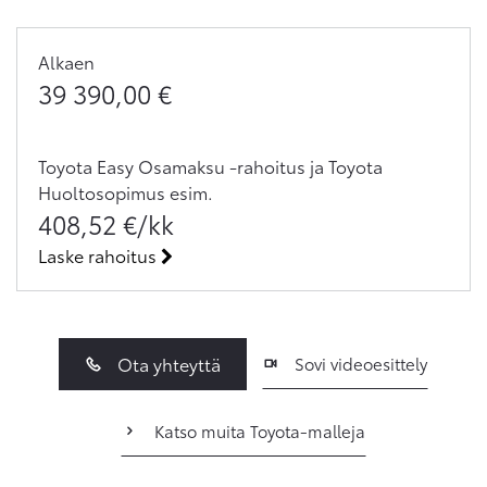
Alkaen
39 390,00
€
Toyota Easy Osamaksu -rahoitus ja Toyota
Huoltosopimus
esim.
408,52
€/kk
Laske rahoitus
Ota yhteyttä
Sovi videoesittely
Katso muita Toyota-malleja