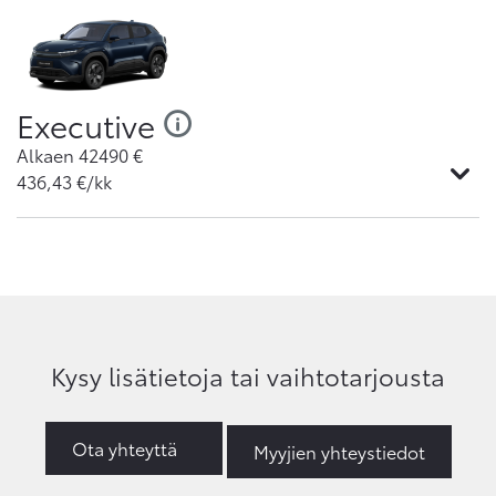
Executive
Alkaen
42490
€
436,43
€/kk
Kysy lisätietoja tai vaihtotarjousta
Ota yhteyttä
Myyjien yhteystiedot