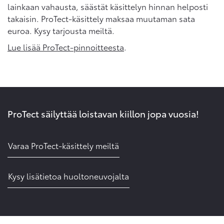
lainkaan vahausta, säästät käsittelyn hinnan helposti
takaisin. ProTect-käsittely maksaa muutaman sata
euroa. Kysy tarjousta meiltä.
Lue lisää ProTect-pinnoitteesta
.
ProTect säilyttää loistavan kiillon jopa vuosia!
Varaa ProTect-käsittely meiltä
Kysy lisätietoa huoltoneuvojalta