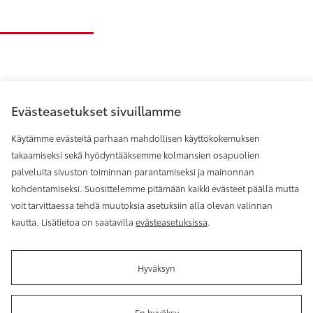
Evästeasetukset sivuillamme
Käytämme evästeitä parhaan mahdollisen käyttökokemuksen
takaamiseksi sekä hyödyntääksemme kolmansien osapuolien
palveluita sivuston toiminnan parantamiseksi ja mainonnan
Toyota Helsinki
kohdentamiseksi. Suosittelemme pitämään kaikki evästeet päällä mutta
voit tarvittaessa tehdä muutoksia asetuksiin alla olevan valinnan
kautta. Lisätietoa on saatavilla
evästeasetuksissa
.
Hyväksyn
Käyttöehdot
Evästeasetukset
Reklamaatio
Tilaa
uutiskirje
En hyväksy