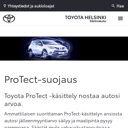
Yhteystiedot ja aukioloajat
Hae
Sivuhaku
Ok
Peruuta
ProTect-suojaus
Toyota ProTect -käsittely nostaa autosi
arvoa.
Ammattilaisen suorittaman ProTect-käsittelyn ansiosta
autosi jälleenmyyntiarvo säilyy ja maalipinta pysyy
parempana. Säästät myös vahauskustannuksissa.