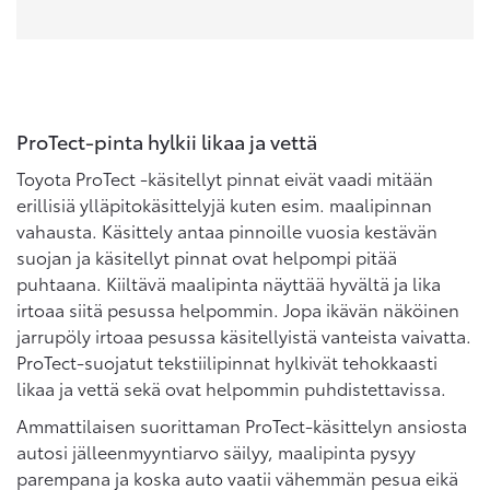
ProTect-pinta hylkii likaa ja vettä
Toyota ProTect -käsitellyt pinnat eivät vaadi mitään
erillisiä ylläpitokäsittelyjä kuten esim. maalipinnan
vahausta. Käsittely antaa pinnoille vuosia kestävän
suojan ja käsitellyt pinnat ovat helpompi pitää
puhtaana. Kiiltävä maalipinta näyttää hyvältä ja lika
irtoaa siitä pesussa helpommin. Jopa ikävän näköinen
jarrupöly irtoaa pesussa käsitellyistä vanteista vaivatta.
ProTect-suojatut tekstiilipinnat hylkivät tehokkaasti
likaa ja vettä sekä ovat helpommin puhdistettavissa.
Ammattilaisen suorittaman ProTect-käsittelyn ansiosta
autosi jälleenmyyntiarvo säilyy, maalipinta pysyy
parempana ja koska auto vaatii vähemmän pesua eikä