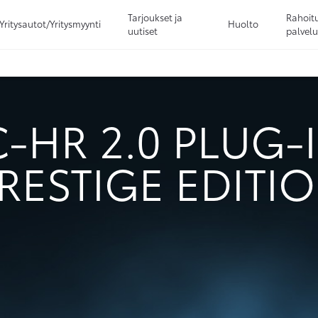
Tarjoukset ja
Rahoitu
Yritysautot/Yritysmyynti
Huolto
uutiset
palvelu
Sivuhaku
Ok
Peruuta
-HR 2.0 PLUG-
RESTIGE EDITI