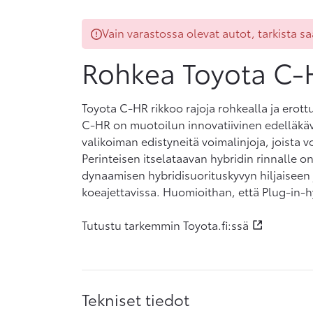
Vain varastossa olevat autot, tarkista s
Rohkea Toyota C-
Toyota C-HR rikkoo rajoja rohkealla ja erott
C-HR on muotoilun innovatiivinen edelläkävij
valikoiman edistyneitä voimalinjoja, joista voi
Perinteisen itselataavan hybridin rinnalle o
dynaamisen hybridisuorituskyvyn hiljaisee
koeajettavissa. Huomioithan, että Plug-in-hy
Tutustu tarkemmin Toyota.fi:ssä
Tekniset tiedot