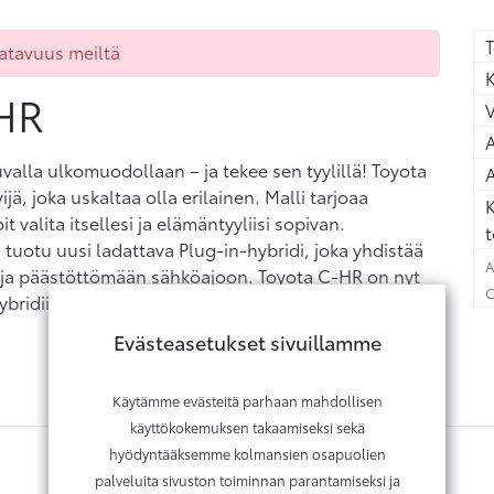
T
aatavuus meiltä
K
HR
A
uvalla ulkomuodollaan – ja tekee sen tyylillä! Toyota
A
ä, joka uskaltaa olla erilainen. Malli tarjoaa
K
t valita itsellesi ja elämäntyyliisi sopivan.
t
n tuotu uusi ladattava Plug-in-hybridi, joka yhdistää
A
n ja päästöttömään sähköajoon. Toyota C-HR on nyt
C
bridiin ei oteta enää uusia tehdastilauksia.
Evästeasetukset sivuillamme
Käytämme evästeitä parhaan mahdollisen
käyttökokemuksen takaamiseksi sekä
hyödyntääksemme kolmansien osapuolien
palveluita sivuston toiminnan parantamiseksi ja