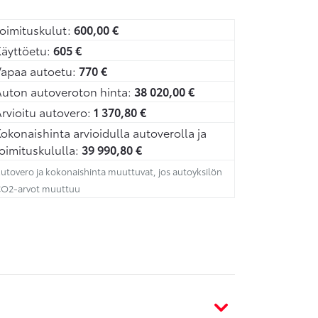
oimituskulut:
600,00
€
äyttöetu:
605
€
Vapaa autoetu:
770
€
uton autoveroton hinta:
38 020,00
€
rvioitu autovero:
1 370,80
€
okonaishinta arvioidulla autoverolla ja
oimituskululla:
39 990,80
€
utovero ja kokonaishinta muuttuvat, jos autoyksilön
O2-arvot muuttuu