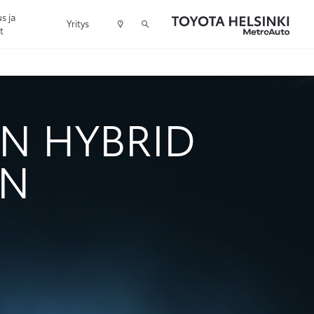
s ja
Yritys
t
IN HYBRID
ON