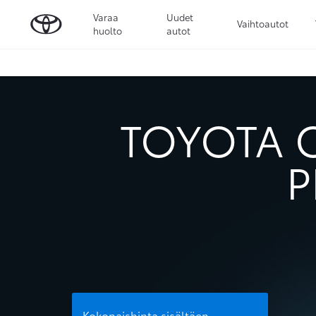
Varaa
Uudet
Vaihtoautot
huolto
autot
TOYOTA C
P
Kokonaishinta sisältäen