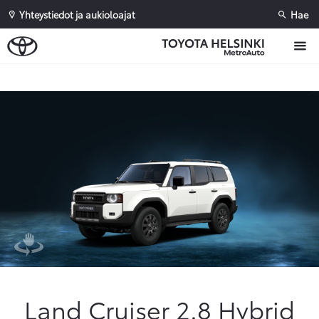
Yhteystiedot ja aukioloajat
Hae
Sivuhaku
Ok
Peruuta
Land Cruiser 2.8 Hybrid