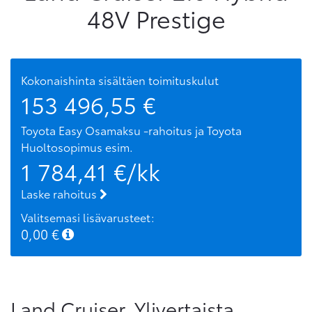
48V Prestige
Kokonaishinta sisältäen toimituskulut
153 496,55
€
Toyota Easy Osamaksu -rahoitus ja Toyota
Huoltosopimus
esim.
1 784,41
€/kk
Laske rahoitus
Valitsemasi lisävarusteet:
0,00
€
Land Cruiser. Ylivertaista