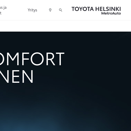
s ja
Yritys
t
COMFORT
INEN