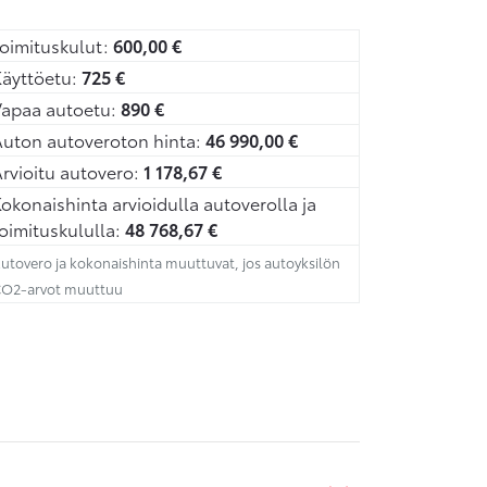
oimituskulut:
600,00
€
äyttöetu:
725
€
Vapaa autoetu:
890
€
uton autoveroton hinta:
46 990,00
€
rvioitu autovero:
1 178,67
€
okonaishinta arvioidulla autoverolla ja
oimituskululla:
48 768,67
€
utovero ja kokonaishinta muuttuvat, jos autoyksilön
O2-arvot muuttuu