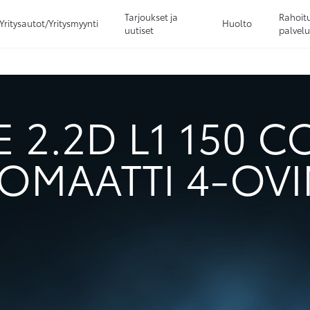
Tarjoukset ja
Rahoitu
Yritysautot/Yritysmyynti
Huolto
uutiset
palvelu
Sivuhaku
Ok
Peruuta
 2.2D L1 150 
OMAATTI 4-OV