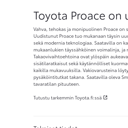
Toyota Proace on 
Vahva, tehokas ja monipuolinen Proace on su
Uudistunut Proace tuo mukanaan täysin uud
sekä modernia teknologiaa. Saatavilla on kak
mukaanlukien täyssähköinen voimalinja, ja ma
Takaovivaihtoehtoina ovat ylöspäin aukeava t
sisätilaratkaisut sekä käytännölliset kuor
kaikilla mukavuuksilla. Vakiovarusteina löyt
pysäköintitutkat takana. Saatavilla oleva Sm
tavaratilan pituuteen.
Tutustu tarkemmin Toyota.fi:ssä
Tekniset tiedot