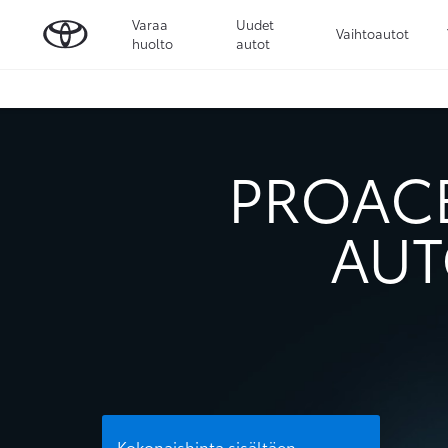
Varaa
Uudet
Vaihtoautot
huolto
autot
PROACE
AUT
Kokonaishinta sisältäen