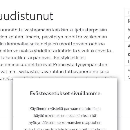
uudistunut
T
K
unniteltu vastaamaan kaikkiin kuljetustarpeisiin.
en keulan ilmeen, päivitetyn moottorivalikoiman
A
si korimallia sekä neljä eri moottorivaihtoehtoa
A
llin voi valita yhdellä tai kahdella sivuliukuovella.
K
akaluukku tai pariovet. Edistykselliset
t
mausominaisuudet tekevät Proacesta työympäristön
A
yvät mm. webasto, tavaratilan lattiavanerointi sekä
C
art Cargo -läpilastausominaisuus tuo yli metrin lisää
Evästeasetukset sivuillamme
Käytämme evästeitä parhaan mahdollisen
käyttökokemuksen takaamiseksi sekä
hyödyntääksemme kolmansien osapuolien
palveluita sivuston toiminnan parantamiseksi ja