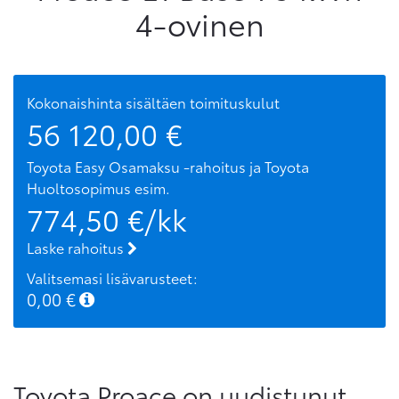
4-ovinen
Kokonaishinta sisältäen toimituskulut
56 120,00
€
Toyota Easy Osamaksu -rahoitus ja Toyota
Huoltosopimus
esim.
774,50
€/kk
Laske rahoitus
Valitsemasi lisävarusteet:
0,00
€
Toyota Proace on uudistunut