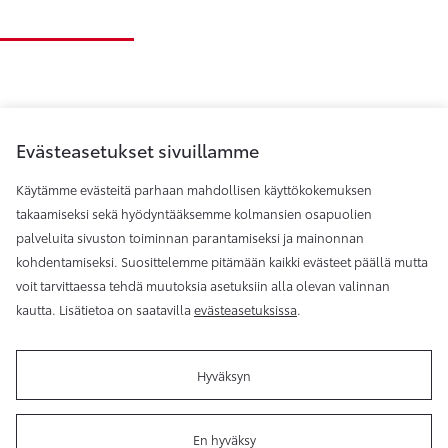
Evästeasetukset sivuillamme
Käytämme evästeitä parhaan mahdollisen käyttökokemuksen
takaamiseksi sekä hyödyntääksemme kolmansien osapuolien
palveluita sivuston toiminnan parantamiseksi ja mainonnan
Toyota Helsinki
kohdentamiseksi. Suosittelemme pitämään kaikki evästeet päällä mutta
voit tarvittaessa tehdä muutoksia asetuksiin alla olevan valinnan
kautta. Lisätietoa on saatavilla
evästeasetuksissa
.
Hyväksyn
Käyttöehdot
Evästeasetukset
Reklamaatio
Tilaa
uutiskirje
En hyväksy