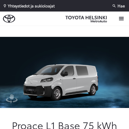
Yhteystiedot ja aukioloajat
Hae
Sivuhaku
Ok
Peruuta
Proace L1 Base 75 kWh