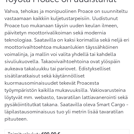
Vahva, tehokas ja monipuolinen Proace on suunniteltu
vastaamaan kaikkiin kuljetustarpeisiin. Uudistunut
Proace tuo mukanaan täysin uuden keulan ilmeen,
päivitetyn moottorivalikoiman sekä modernia
teknologiaa. Saatavilla on kaksi korimallia sekä neljä eri
moottorivaihtoehtoa mukaanlukien täyssähköinen
voimalinja, ja mallin voi valita yhdellä tai kahdella
sivuliukuovella. Takaovivaihtoehtoina ovat ylöspäin
aukeava takaluukku tai pariovet. Edistykselliset
sisätilaratkaisut sekä käytännölliset
kuormausominaisuudet tekevät Proacesta
työympäristön kaikilla mukavuuksilla. Vakiovarusteina
löytyvät mm. webasto, tavaratilan lattiavanerointi sekä
pysäköintitutkat takana. Saatavilla oleva Smart Cargo -
läpilastausominaisuus tuo yli metrin lisää tavaratilan
pituuteen.
Toimituskulut:
600,00
€