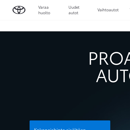
Varaa
Uudet
Vaihtoautot
huolto
autot
PROA
AUT
Kokonaishinta sisältäen