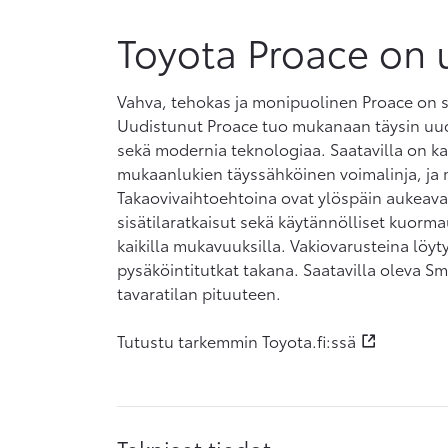
Toyota Proace on 
Vahva, tehokas ja monipuolinen Proace on su
Uudistunut Proace tuo mukanaan täysin uud
sekä modernia teknologiaa. Saatavilla on kak
mukaanlukien täyssähköinen voimalinja, ja ma
Takaovivaihtoehtoina ovat ylöspäin aukeava t
sisätilaratkaisut sekä käytännölliset kuor
kaikilla mukavuuksilla. Vakiovarusteina löyt
pysäköintitutkat takana. Saatavilla oleva Sm
tavaratilan pituuteen.
Tutustu tarkemmin Toyota.fi:ssä
Tekniset tiedot