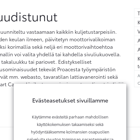
uudistunut
T
K
unniteltu vastaamaan kaikkiin kuljetustarpeisiin.
en keulan ilmeen, päivitetyn moottorivalikoiman
A
si korimallia sekä neljä eri moottorivaihtoehtoa
A
llin voi valita yhdellä tai kahdella sivuliukuovella.
K
akaluukku tai pariovet. Edistykselliset
t
mausominaisuudet tekevät Proacesta työympäristön
A
yvät mm. webasto, tavaratilan lattiavanerointi sekä
C
art Cargo -läpilastausominaisuus tuo yli metrin lisää
Evästeasetukset sivuillamme
Käytämme evästeitä parhaan mahdollisen
käyttökokemuksen takaamiseksi sekä
hyödyntääksemme kolmansien osapuolien
palveluita sivuston toiminnan parantamiseksi ja