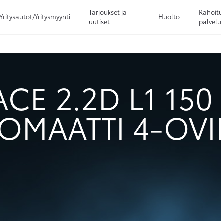
Tarjoukset ja
Rahoitu
Yritysautot/Yritysmyynti
Huolto
uutiset
palvelu
Sivuhaku
Ok
Peruuta
CE 2.2D L1 150
OMAATTI 4-OV