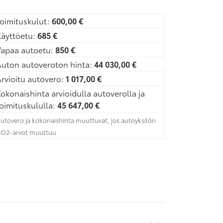
oimituskulut:
600,00
€
äyttöetu:
685
€
Vapaa autoetu:
850
€
uton autoveroton hinta:
44 030,00
€
rvioitu autovero:
1 017,00
€
okonaishinta arvioidulla autoverolla ja
oimituskululla:
45 647,00
€
utovero ja kokonaishinta muuttuvat, jos autoyksilön
O2-arvot muuttuu