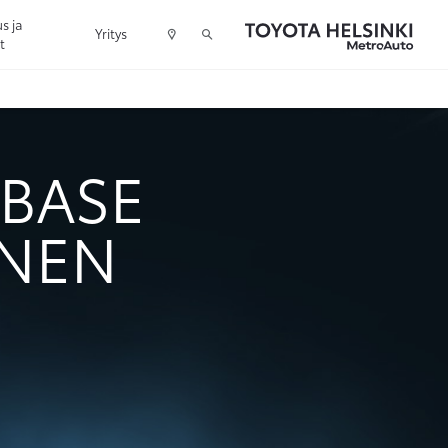
s ja
Yritys
t
 BASE
INEN