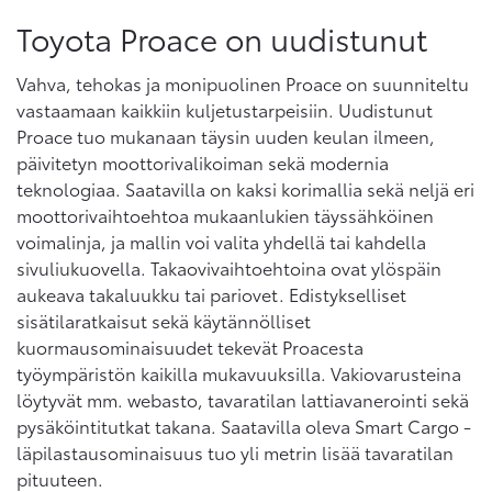
Toyota Proace on uudistunut
Vahva, tehokas ja monipuolinen Proace on suunniteltu
vastaamaan kaikkiin kuljetustarpeisiin. Uudistunut
Proace tuo mukanaan täysin uuden keulan ilmeen,
päivitetyn moottorivalikoiman sekä modernia
teknologiaa. Saatavilla on kaksi korimallia sekä neljä eri
moottorivaihtoehtoa mukaanlukien täyssähköinen
voimalinja, ja mallin voi valita yhdellä tai kahdella
sivuliukuovella. Takaovivaihtoehtoina ovat ylöspäin
aukeava takaluukku tai pariovet. Edistykselliset
sisätilaratkaisut sekä käytännölliset
kuormausominaisuudet tekevät Proacesta
työympäristön kaikilla mukavuuksilla. Vakiovarusteina
löytyvät mm. webasto, tavaratilan lattiavanerointi sekä
pysäköintitutkat takana. Saatavilla oleva Smart Cargo -
läpilastausominaisuus tuo yli metrin lisää tavaratilan
pituuteen.