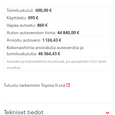
Toimituskulut:
600,00
€
Käyttöetu:
695
€
Vapaa autoetu:
860
€
Auton autoveroton hinta:
44 840,00
€
Arvioitu autovero:
1 124,43
€
Kokonaishinta arvioidulla autoverolla ja
toimituskululla:
46 564,43
€
Autovero ja kokonaishinta muuttuvat, jos autoyksilön CO2-arvot
muuttuu
Tutustu tarkemmin Toyota.fi:ssä
Tekniset tiedot