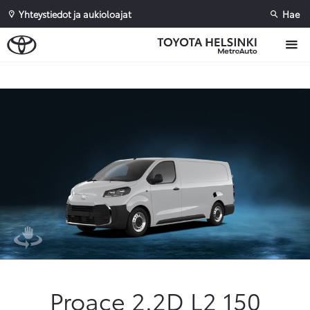
Yhteystiedot ja aukioloajat
Hae
Sivuhaku
Ok
Peruuta
Proace 2.2D L2 150