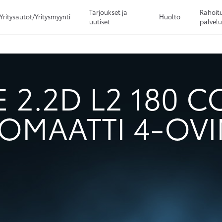
Tarjoukset ja
Rahoitu
Yritysautot/Yritysmyynti
Huolto
uutiset
palvelu
Sivuhaku
Ok
Peruuta
 2.2D L2 180 
OMAATTI 4-OV