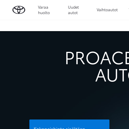
Varaa
Uudet
Vaihtoautot
huolto
autot
PROACE
AUT
Kokonaishinta sisältäen