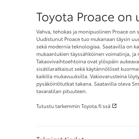
Toyota Proace on 
Vahva, tehokas ja monipuolinen Proace on su
Uudistunut Proace tuo mukanaan täysin uud
sekä modernia teknologiaa. Saatavilla on kak
mukaanlukien täyssähköinen voimalinja, ja ma
Takaovivaihtoehtoina ovat ylöspäin aukeava t
sisätilaratkaisut sekä käytännölliset kuor
kaikilla mukavuuksilla. Vakiovarusteina löyt
pysäköintitutkat takana. Saatavilla oleva Sm
tavaratilan pituuteen.
Tutustu tarkemmin Toyota.fi:ssä
Tekniset tiedot