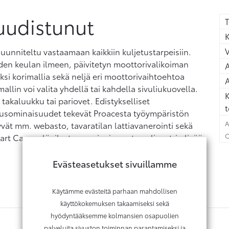
uudistunut
T
K
unniteltu vastaamaan kaikkiin kuljetustarpeisiin.
en keulan ilmeen, päivitetyn moottorivalikoiman
A
si korimallia sekä neljä eri moottorivaihtoehtoa
A
llin voi valita yhdellä tai kahdella sivuliukuovella.
K
akaluukku tai pariovet. Edistykselliset
t
mausominaisuudet tekevät Proacesta työympäristön
A
yvät mm. webasto, tavaratilan lattiavanerointi sekä
C
art Cargo -läpilastausominaisuus tuo yli metrin lisää
Evästeasetukset sivuillamme
Käytämme evästeitä parhaan mahdollisen
käyttökokemuksen takaamiseksi sekä
hyödyntääksemme kolmansien osapuolien
palveluita sivuston toiminnan parantamiseksi ja