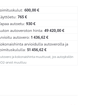
oimituskulut:
600,00
€
äyttöetu:
765
€
Vapaa autoetu:
930
€
uton autoveroton hinta:
49 420,00
€
rvioitu autovero:
1 436,62
€
okonaishinta arvioidulla autoverolla ja
oimituskululla:
51 456,62
€
utovero ja kokonaishinta muuttuvat, jos autoyksilön
O2-arvot muuttuu