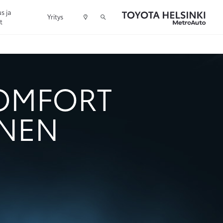
s ja
Yritys
t
COMFORT
INEN