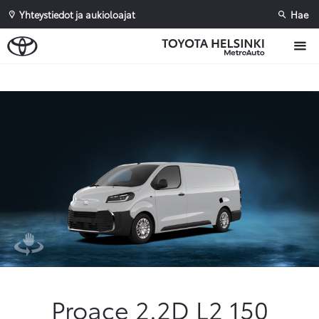
Yhteystiedot ja aukioloajat
Hae
Sivuhaku
Ok
Peruuta
Proace 2.2D L2 150