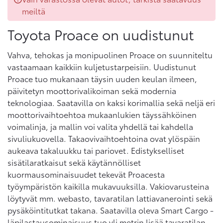
meiltä
Toyota Proace on uudistunut
Vahva, tehokas ja monipuolinen Proace on suunniteltu
vastaamaan kaikkiin kuljetustarpeisiin. Uudistunut
Proace tuo mukanaan täysin uuden keulan ilmeen,
päivitetyn moottorivalikoiman sekä modernia
teknologiaa. Saatavilla on kaksi korimallia sekä neljä eri
moottorivaihtoehtoa mukaanlukien täyssähköinen
voimalinja, ja mallin voi valita yhdellä tai kahdella
sivuliukuovella. Takaovivaihtoehtoina ovat ylöspäin
aukeava takaluukku tai pariovet. Edistykselliset
sisätilaratkaisut sekä käytännölliset
kuormausominaisuudet tekevät Proacesta
työympäristön kaikilla mukavuuksilla. Vakiovarusteina
löytyvät mm. webasto, tavaratilan lattiavanerointi sekä
pysäköintitutkat takana. Saatavilla oleva Smart Cargo -
läpilastausominaisuus tuo yli metrin lisää tavaratilan