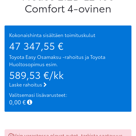
Comfort 4-ovinen
Kokonaishinta sisältäen toimituskulut
47 347,55
€
Toyota Easy Osamaksu -rahoitus ja Toyota
Huoltosopimus
esim.
589,53
€/kk
Laske rahoitus
Valitsemasi lisävarusteet:
0,00
€
Vain varastossa olevat autot, tarkista saatavuus