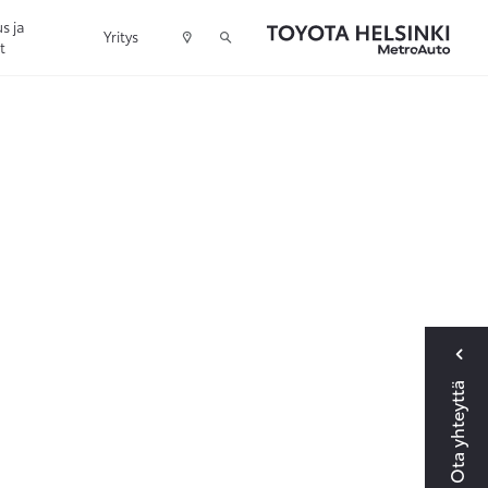
s ja
Yritys
t
Ota yhteyttä