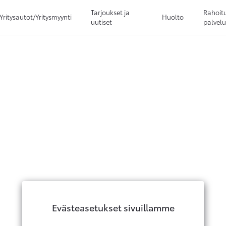
Sivuhaku
Tarjoukset ja
Rahoitu
Yritysautot/Yritysmyynti
Huolto
Ok
Peruuta
uutiset
palvelu
Evästeasetukset sivuillamme