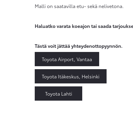
Malli on saatavilla etu- sekä nelivetona.
Haluatko varata koeajon tai saada tarjouks
Tästä voit jättää yhteydenottopyynnön.
Toyota Airport, Vantaa
Toyota Itäkeskus, Helsinki
Toyota Lahti