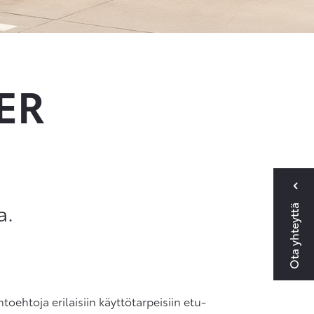
ER
a.
Ota yhteyttä
ehtoja erilaisiin käyttötarpeisiin etu-