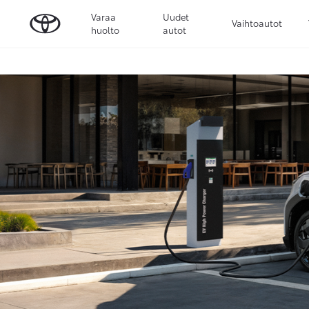
Varaa
Uudet
Vaihtoautot
huolto
autot