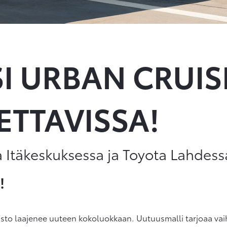
SI URBAN CRUIS
ETTAVISSA!
a Itäkeskuksessa ja Toyota Lahdess
!
o laajenee uuteen kokoluokkaan. Uutuusmalli tarjoaa vaihto