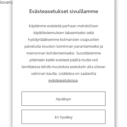
iovarusteluun sisältyy mm.
Evästeasetukset sivuillamme
Käytämme evästeitä parhaan mahdollisen
käyttökokemuksen takaamiseksi sekä
hyödyntääksemme kolmansien osapuolien
palveluita sivuston toiminnan parantamiseksi ja
mainonnan kohdentamiseksi. Suosittelemme
pitämään kaikki evästeet päällä mutta voit
tarvittaessa tehdä muutoksia asetuksiin alla olevan
valinnan kautta. Lisätietoa on saatavilla
evästeasetuksissa
.
Hyväksyn
En hyväksy