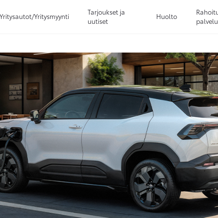
Tarjoukset ja
Rahoitu
Yritysautot/Yritysmyynti
Huolto
uutiset
palvelu
Sivuhaku
Ok
Peruuta