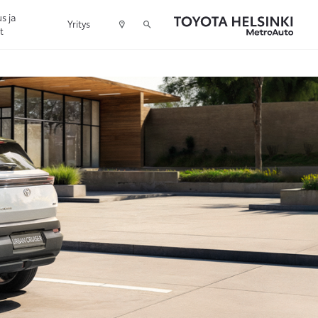
s ja
Yritys
t