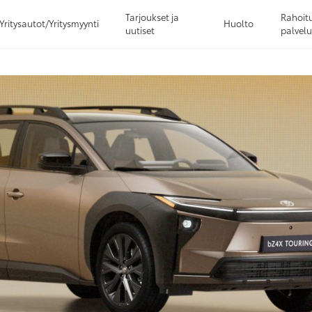
Tarjoukset ja
Rahoitu
Yritysautot/Yritysmyynti
Huolto
uutiset
palvelu
Sivuhaku
Ok
Peruuta