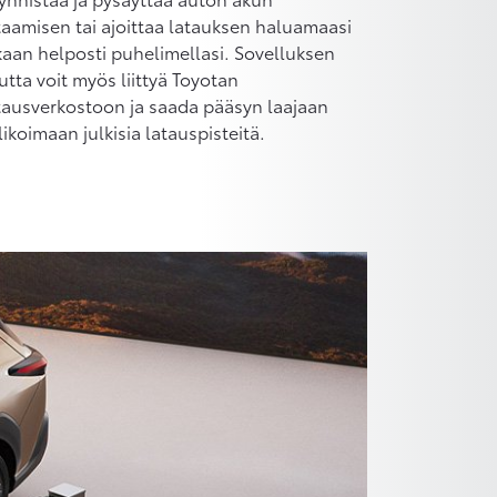
taamisen tai ajoittaa latauksen haluamaasi
kaan helposti puhelimellasi. Sovelluksen
utta voit myös liittyä Toyotan
tausverkostoon ja saada pääsyn laajaan
likoimaan julkisia latauspisteitä.