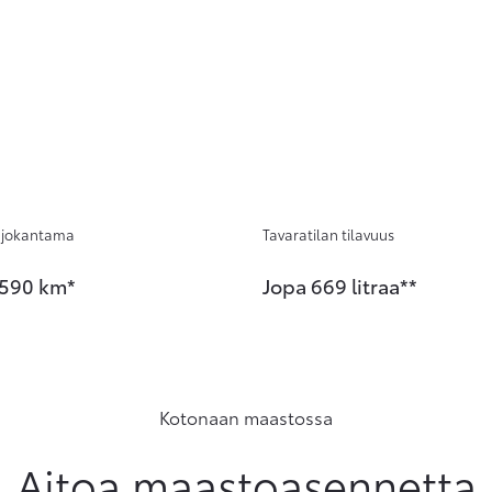
jokantama
Tavaratilan tilavuus
 590 km*
Jopa 669 litraa**
Kotonaan maastossa
Aitoa maastoasennetta