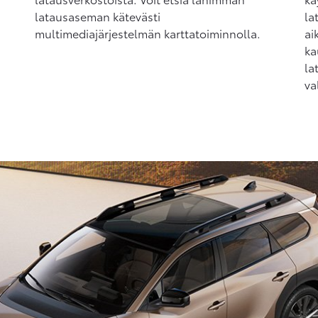
latausaseman kätevästi
la
multimediajärjestelmän karttatoiminnolla.
ai
ka
la
va