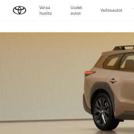
Varaa
Uudet
Vaihtoautot
huolto
autot