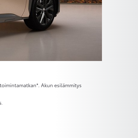
n toimintamatkan*. Akun esilämmitys
ä.