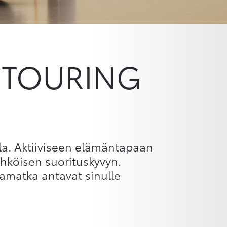
X TOURING
la. Aktiiviseen elämäntapaan
hköisen suorituskyvyn.
tamatka antavat sinulle