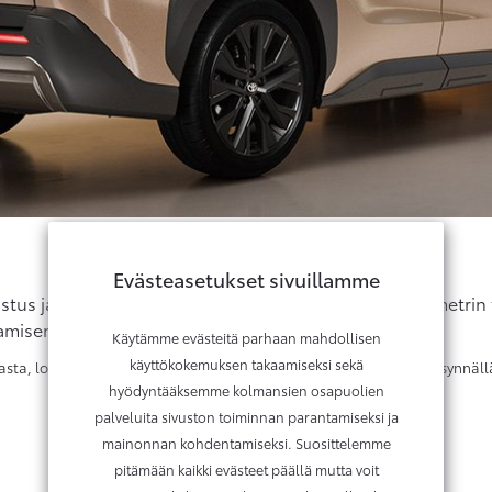
Evästeasetukset sivuillamme
stus ja 74,7 kWh:n akku mahdollistavat jopa 590 kilometri
misen myös kylmissä olosuhteissa.
Käytämme evästeitä parhaan mahdollisen
käyttökokemuksen takaamiseksi sekä
ta, lopulliset tekniset tiedot vahvistetaan ajoneuvon tyyppihyväksynnäll
hyödyntääksemme kolmansien osapuolien
palveluita sivuston toiminnan parantamiseksi ja
mainonnan kohdentamiseksi. Suosittelemme
pitämään kaikki evästeet päällä mutta voit