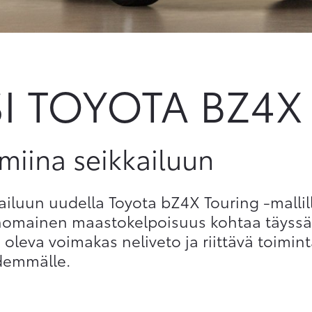
SI TOYOTA BZ4
lmiina seikkailuun
ailuun uudella Toyota bZ4X Touring -mallil
nomainen maastokelpoisuus kohtaa täyssä
 oleva voimakas neliveto ja riittävä toimin
demmälle.