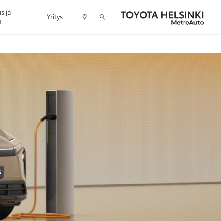
s ja
Yritys
t