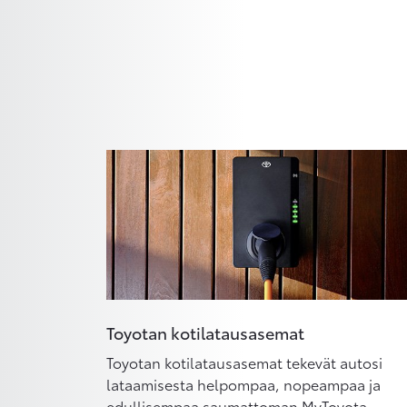
Toyotan kotilatausasemat
Toyotan kotilatausasemat tekevät autosi
lataamisesta helpompaa, nopeampaa ja
edullisempaa saumattoman MyToyota-