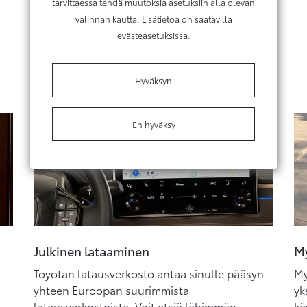
tarvittaessa tehdä muutoksia asetuksiin alla olevan
valinnan kautta. Lisätietoa on saatavilla
Joustavaa lataamista
evästeasetuksissa
.
Hyväksyn
En hyväksy
Julkinen lataaminen
My
Toyotan latausverkosto antaa sinulle pääsyn
My
yhteen Euroopan suurimmista
yk
latausverkostoista. Voit etsiä lähimmän
kä