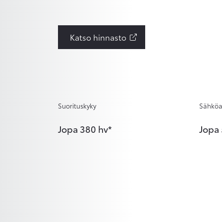
Katso hinnasto
Suorituskyky
Sähköa
Jopa 380 hv*
Jopa