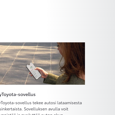
Toyota-sovellus
Toyota-sovellus tekee autosi lataamisesta
sinkertaista. Sovelluksen avulla voit
ynnistää ja pysäyttää auton akun