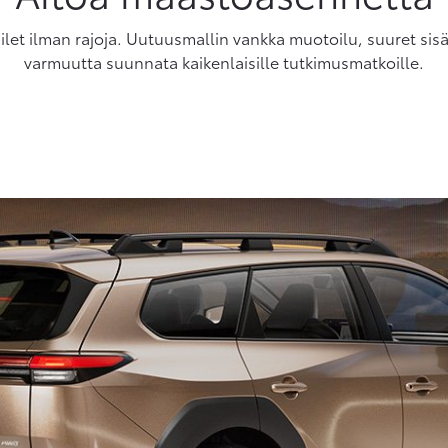
et ilman rajoja. Uutuusmallin vankka muotoilu, suuret sisäti
varmuutta suunnata kaikenlaisille tutkimusmatkoille.