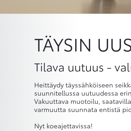
TÄYSIN UU
Tilava uutuus - va
Heittäydy täyssähköiseen seikk
suunnitellussa uutuudessa eri
Vakuuttava muotoilu, saatavilla
varmuutta suunnata entistä pi
Nyt koeajettavissa!