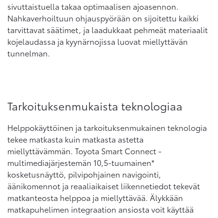
sivuttaistuella takaa optimaalisen ajoasennon.
Nahkaverhoiltuun ohjauspyörään on sijoitettu kaikki
tarvittavat säätimet, ja laadukkaat pehmeät materiaalit
kojelaudassa ja kyynärnojissa luovat miellyttävän
tunnelman.
Tarkoituksenmukaista teknologiaa
Helppokäyttöinen ja tarkoituksenmukainen teknologia
tekee matkasta kuin matkasta astetta
miellyttävämmän. Toyota Smart Connect -
multimediajärjestemän 10,5-tuumainen*
kosketusnäyttö, pilvipohjainen navigointi,
äänikomennot ja reaaliaikaiset liikennetiedot tekevät
matkanteosta helppoa ja miellyttävää. Älykkään
matkapuhelimen integraation ansiosta voit käyttää