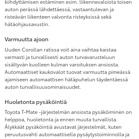
kiihdyttämisen estäminen esim. liikennevaloista toisen
auton perässä lähdettäessä, vastaantulevan ja
risteävän liikenteen valvonta risteyksissä sekä
hätäohjausavustin.
Varmuutta ajoon
Uuden Corollan ratissa voit aina vaihtaa kaistaa
varmasti ja turvallisesti auton turvavarusteluun
sisältyvän kuolleen kulman varoituksen ansiosta.
Automaattiset kaukovalot tuovat varmuutta pimeässä
ajamiseen automaattisen hätäpuhelun täydentäessä
auton turvallisuusominaisuudet.
Huoletonta pysäköintiä
Toyota T-Mate -järjestelmän ansiosta pysäköiminen on
helppoa, huoletonta ja ennen muuta turvallista.
Älykkäät pysäköintiä avustavat järjestelmät, kuten
peruutusvahti automaattisella pysäytystoiminnolla ja