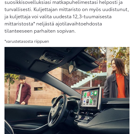
suosikkisovelluksiasi matkapuhelimestasi helposti ja
turvallisesti. Kuljettajan mittaristo on myös uudistunut,
ja kuljettaja voi valita uudesta 12,3-tuumaisesta
mittaristosta* neljästä ajotilavaihtoehdosta
tilanteeseen parhaiten sopivan.
*varustetasosta riippuen