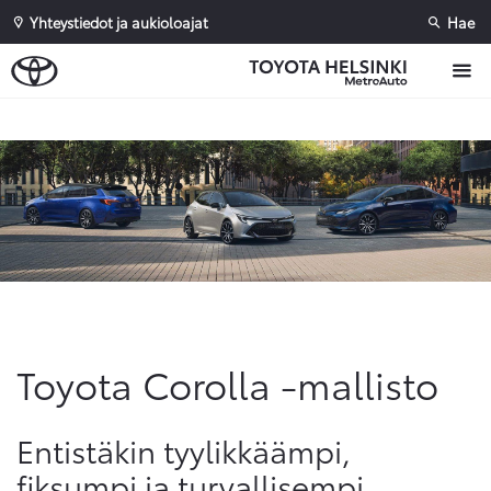
Yhteystiedot ja aukioloajat
Hae
Toyota Corolla -mallisto
Entistäkin tyylikkäämpi,
fiksumpi ja turvallisempi.