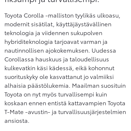
Toyota Corolla -malliston tyylikäs ulkoasu,
modernit sisätilat, käyttäjäystävällinen
Sivuhaku
teknologia ja viidennen sukupolven
Ok
Peruuta
hybriditeknologia tarjoavat varman ja
nautinnollisen ajokokemuksen. Uudessa
Corollassa hauskuus ja taloudellisuus
kulkevatkin käsi kädessä, eikä kohonnut
suorituskyky ole kasvattanut jo valmiiksi
alhaisia päästölukemia. Maailman suosituin
Toyota on nyt myös turvallisempi kuin
koskaan ennen entistä kattavampien Toyota
T-Mate -avustin- ja turvallisuusjärjestelmien
ansiosta.