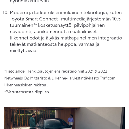
hybridiakkuturvan.
Moderni ja tarkoituksenmukainen teknologia, kuten
Toyota Smart Connect -multimediajärjestemän 10,5-
tuumainen** kosketusnäyttö, pilvipohjainen
navigointi, äänikomennot, reaaliaikaiset
liikennetiedot ja älykäs matkapuhelimen integraatio
tekevät matkanteosta helppoa, varmaa ja
miellyttävää.
*Tietolähde: Henkilöautojen ensirekisteröinnit 2021 & 2022,
Netwheels Oy, Mittaristo & Liikenne- ja viestintävirasto Traficom,
liikenneasioiden rekisteri.
**Varustetasosta riippuen