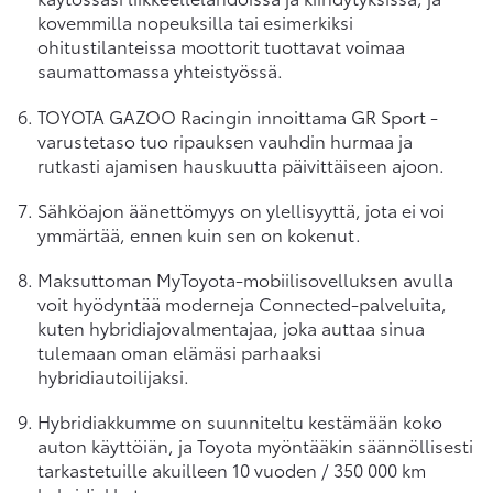
kovemmilla nopeuksilla tai esimerkiksi
ohitustilanteissa moottorit tuottavat voimaa
saumattomassa yhteistyössä.
TOYOTA GAZOO Racingin innoittama GR Sport -
varustetaso tuo ripauksen vauhdin hurmaa ja
rutkasti ajamisen hauskuutta päivittäiseen ajoon.
Sähköajon äänettömyys on ylellisyyttä, jota ei voi
ymmärtää, ennen kuin sen on kokenut.
Maksuttoman MyToyota-mobiilisovelluksen avulla
voit hyödyntää moderneja Connected-palveluita,
kuten hybridiajovalmentajaa, joka auttaa sinua
tulemaan oman elämäsi parhaaksi
hybridiautoilijaksi.
Hybridiakkumme on suunniteltu kestämään koko
auton käyttöiän, ja Toyota myöntääkin säännöllisesti
tarkastetuille akuilleen 10 vuoden / 350 000 km