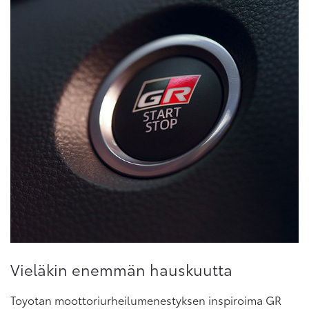
Vieläkin enemmän hauskuutta
Toyotan moottoriurheilumenestyksen inspiroima GR