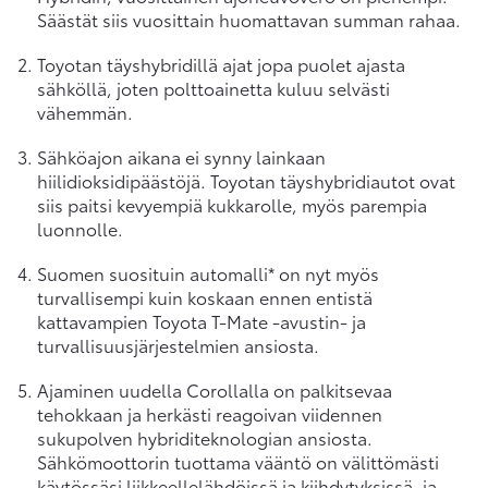
Säästät siis vuosittain huomattavan summan rahaa.
Toyotan täyshybridillä ajat jopa puolet ajasta
sähköllä, joten polttoainetta kuluu selvästi
vähemmän.
Sähköajon aikana ei synny lainkaan
hiilidioksidipäästöjä. Toyotan täyshybridiautot ovat
siis paitsi kevyempiä kukkarolle, myös parempia
luonnolle.
Suomen suosituin automalli* on nyt myös
turvallisempi kuin koskaan ennen entistä
kattavampien Toyota T-Mate -avustin- ja
turvallisuusjärjestelmien ansiosta.
Ajaminen uudella Corollalla on palkitsevaa
tehokkaan ja herkästi reagoivan viidennen
sukupolven hybriditeknologian ansiosta.
Sähkömoottorin tuottama vääntö on välittömästi
käytössäsi liikkeellelähdöissä ja kiihdytyksissä, ja