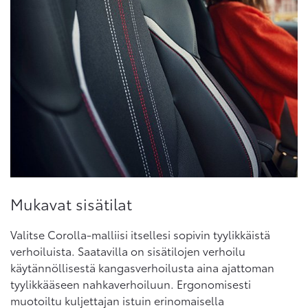
Mukavat sisätilat
Valitse Corolla-malliisi itsellesi sopivin tyylikkäistä
verhoiluista. Saatavilla on sisätilojen verhoilu
käytännöllisestä kangasverhoilusta aina ajattoman
tyylikkääseen nahkaverhoiluun. Ergonomisesti
muotoiltu kuljettajan istuin erinomaisella