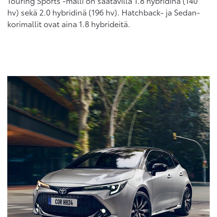
Touring Sports -malli on saatavilla 1.8 hybridinä (140
hv) sekä 2.0 hybridinä (196 hv). Hatchback- ja Sedan-
korimallit ovat aina 1.8 hybrideitä.