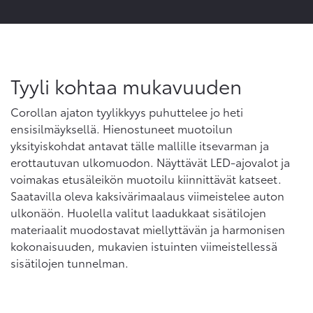
Tyyli kohtaa mukavuuden
Corollan ajaton tyylikkyys puhuttelee jo heti
ensisilmäyksellä. Hienostuneet muotoilun
yksityiskohdat antavat tälle mallille itsevarman ja
erottautuvan ulkomuodon. Näyttävät LED-ajovalot ja
voimakas etusäleikön muotoilu kiinnittävät katseet.
Saatavilla oleva kaksivärimaalaus viimeistelee auton
ulkonäön. Huolella valitut laadukkaat sisätilojen
materiaalit muodostavat miellyttävän ja harmonisen
kokonaisuuden, mukavien istuinten viimeistellessä
sisätilojen tunnelman.