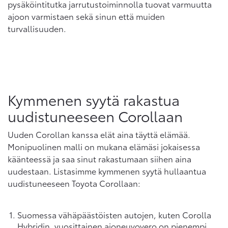
pysäköintitutka jarrutustoiminnolla tuovat varmuutta
ajoon varmistaen sekä sinun että muiden
turvallisuuden.
Kymmenen syytä rakastua
uudistuneeseen Corollaan
Uuden Corollan kanssa elät aina täyttä elämää.
Monipuolinen malli on mukana elämäsi jokaisessa
käänteessä ja saa sinut rakastumaan siihen aina
uudestaan. Listasimme kymmenen syytä hullaantua
uudistuneeseen Toyota Corollaan:
Suomessa vähäpäästöisten autojen, kuten Corolla
Hybridin, vuosittainen ajoneuvovero on pienempi.