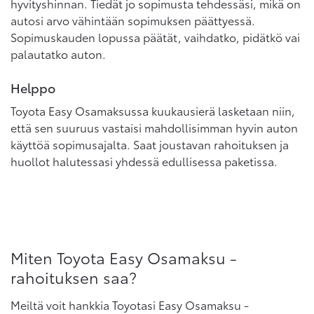
hyvityshinnan. Tiedät jo sopimusta tehdessäsi, mikä on
autosi arvo vähintään sopimuksen päättyessä.
Sopimuskauden lopussa päätät, vaihdatko, pidätkö vai
palautatko auton.
Helppo
Toyota Easy Osamaksussa kuukausierä lasketaan niin,
että sen suuruus vastaisi mahdollisimman hyvin auton
käyttöä sopimusajalta. Saat joustavan rahoituksen ja
huollot halutessasi yhdessä edullisessa paketissa.
Miten Toyota Easy Osamaksu -
rahoituksen saa?
Meiltä voit hankkia Toyotasi Easy Osamaksu -