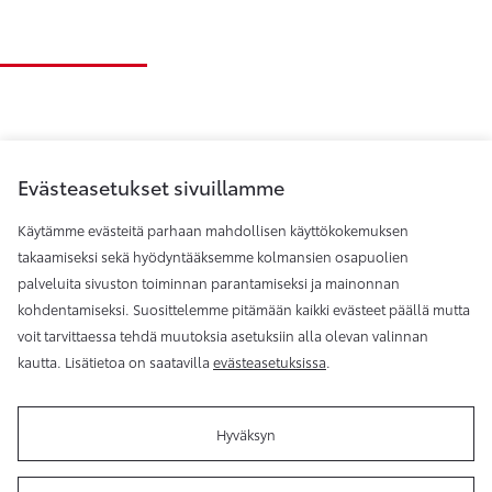
Evästeasetukset sivuillamme
Käytämme evästeitä parhaan mahdollisen käyttökokemuksen
takaamiseksi sekä hyödyntääksemme kolmansien osapuolien
palveluita sivuston toiminnan parantamiseksi ja mainonnan
Toyota Helsinki
kohdentamiseksi. Suosittelemme pitämään kaikki evästeet päällä mutta
voit tarvittaessa tehdä muutoksia asetuksiin alla olevan valinnan
kautta. Lisätietoa on saatavilla
evästeasetuksissa
.
Hyväksyn
Käyttöehdot
Evästeasetukset
Reklamaatio
Tilaa