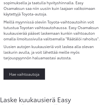
sopimuksella ja taatulla hyvityshinnalla. Easy
Osamaksun saa niin uusiin kuin laajaan valikoimaan
käytettyjä Toyota-autoja.
Meillä myynnissä oleviin Toyota-vaihtoautoihin voit
tutustua Toyotan vaihtoautohaussa. Easy Osamaksun
kuukausierää pääset laskemaan kunkin vaihtoauton
omalla ilmoitussivulla valitsemalla "Räätälöi rahoitus".
Uusien autojen kuukausieriä voit laskea alla olevan
laskurin avulla, ja voit lähettää meille myös
tarjouspyynnön haluamastasi autosta.
Hae vaihtoautoja
Laske kuukausierä Easy