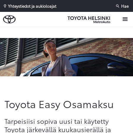
Yhteystiedot ja aukioloajat
Hae
Sivuhaku
Ok
Peruuta
Toyota Easy Osamaksu
Tarpeisiisi sopiva uusi tai käytetty
Toyota järkevällä kuukausierällä ja