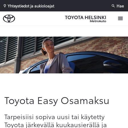
Yhteystiedot ja aukioloajat
Hae
Sivuhaku
Ok
Peruuta
Toyota Easy Osamaksu
Tarpeisiisi sopiva uusi tai käytetty
Toyota järkevällä kuukausierällä ja