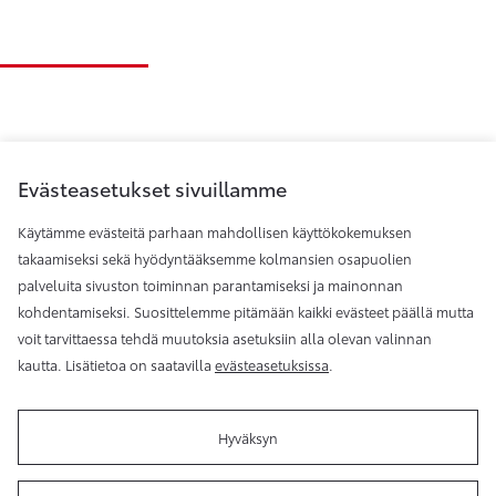
Evästeasetukset sivuillamme
Käytämme evästeitä parhaan mahdollisen käyttökokemuksen
takaamiseksi sekä hyödyntääksemme kolmansien osapuolien
palveluita sivuston toiminnan parantamiseksi ja mainonnan
Toyota Helsinki
kohdentamiseksi. Suosittelemme pitämään kaikki evästeet päällä mutta
voit tarvittaessa tehdä muutoksia asetuksiin alla olevan valinnan
kautta. Lisätietoa on saatavilla
evästeasetuksissa
.
Hyväksyn
Käyttöehdot
Evästeasetukset
Reklamaatio
Tilaa