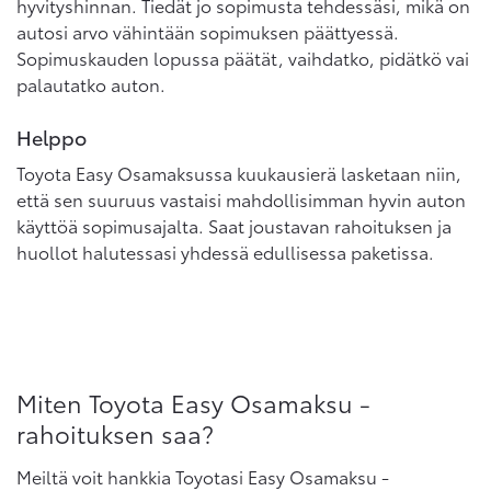
hyvityshinnan. Tiedät jo sopimusta tehdessäsi, mikä on
autosi arvo vähintään sopimuksen päättyessä.
Sopimuskauden lopussa päätät, vaihdatko, pidätkö vai
palautatko auton.
Helppo
Toyota Easy Osamaksussa kuukausierä lasketaan niin,
että sen suuruus vastaisi mahdollisimman hyvin auton
käyttöä sopimusajalta. Saat joustavan rahoituksen ja
huollot halutessasi yhdessä edullisessa paketissa.
Miten Toyota Easy Osamaksu -
rahoituksen saa?
Meiltä voit hankkia Toyotasi Easy Osamaksu -