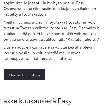
sopimuksella ja taatulla hyvityshinnalla. Easy
Osamaksun saa niin uusiin kuin laajaan valikoimaan
käytettyjä Toyota-autoja.
Meillä myynnissä oleviin Toyota-vaihtoautoihin voit
tutustua Toyotan vaihtoautohaussa. Easy Osamaksun
kuukausierää pääset laskemaan kunkin vaihtoauton
omalla ilmoitussivulla valitsemalla "Räätälöi rahoitus".
Uusien autojen kuukausieriä voit laskea alla olevan
laskurin avulla, ja voit lähettää meille myös
tarjouspyynnön haluamastasi autosta.
Hae vaihtoautoja
Laske kuukausierä Easy