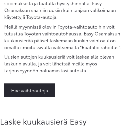
sopimuksella ja taatulla hyvityshinnalla. Easy
Osamaksun saa niin uusiin kuin laajaan valikoimaan
käytettyjä Toyota-autoja.
Meillä myynnissä oleviin Toyota-vaihtoautoihin voit
tutustua Toyotan vaihtoautohaussa. Easy Osamaksun
kuukausierää pääset laskemaan kunkin vaihtoauton
omalla ilmoitussivulla valitsemalla "Räätälöi rahoitus".
Uusien autojen kuukausieriä voit laskea alla olevan
laskurin avulla, ja voit lähettää meille myös
tarjouspyynnön haluamastasi autosta.
Hae vaihtoautoja
Laske kuukausierä Easy