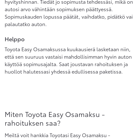
hyvityshinnan. Tiedät jo sopimusta tehdessäsi, mikä on
autosi arvo vähintään sopimuksen päättyessä.
Sopimuskauden lopussa päätät, vaihdatko, pidätkö vai
palautatko auton.
Helppo
Toyota Easy Osamaksussa kuukausierä lasketaan niin,
että sen suuruus vastaisi mahdollisimman hyvin auton
käyttöä sopimusajalta. Saat joustavan rahoituksen ja
huollot halutessasi yhdessä edullisessa paketissa.
Miten Toyota Easy Osamaksu -
rahoituksen saa?
Meiltä voit hankkia Toyotasi Easy Osamaksu -