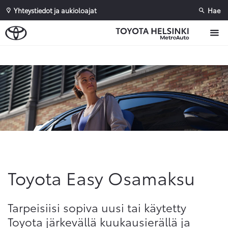
Yhteystiedot ja aukioloajat
Hae
Sivuhaku
Ok
Peruuta
Toyota Easy Osamaksu
Tarpeisiisi sopiva uusi tai käytetty
Toyota järkevällä kuukausierällä ja