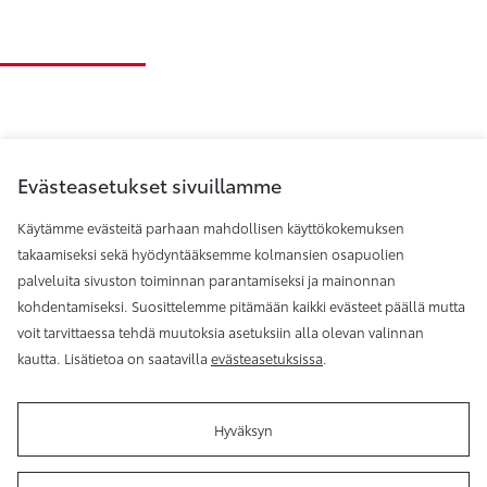
Evästeasetukset sivuillamme
Käytämme evästeitä parhaan mahdollisen käyttökokemuksen
takaamiseksi sekä hyödyntääksemme kolmansien osapuolien
palveluita sivuston toiminnan parantamiseksi ja mainonnan
Toyota Helsinki
kohdentamiseksi. Suosittelemme pitämään kaikki evästeet päällä mutta
voit tarvittaessa tehdä muutoksia asetuksiin alla olevan valinnan
kautta. Lisätietoa on saatavilla
evästeasetuksissa
.
Hyväksyn
Käyttöehdot
Evästeasetukset
Reklamaatio
Tilaa