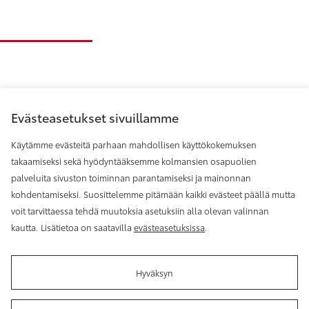
Evästeasetukset sivuillamme
Käytämme evästeitä parhaan mahdollisen käyttökokemuksen
takaamiseksi sekä hyödyntääksemme kolmansien osapuolien
palveluita sivuston toiminnan parantamiseksi ja mainonnan
Toyota Helsinki
kohdentamiseksi. Suosittelemme pitämään kaikki evästeet päällä mutta
voit tarvittaessa tehdä muutoksia asetuksiin alla olevan valinnan
kautta. Lisätietoa on saatavilla
evästeasetuksissa
.
Hyväksyn
Käyttöehdot
Evästeasetukset
Reklamaatio
Tilaa