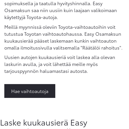
sopimuksella ja taatulla hyvityshinnalla. Easy
Osamaksun saa niin uusiin kuin laajaan valikoimaan
käytettyjä Toyota-autoja.
Meillä myynnissä oleviin Toyota-vaihtoautoihin voit
tutustua Toyotan vaihtoautohaussa. Easy Osamaksun
kuukausierää pääset laskemaan kunkin vaihtoauton
omalla ilmoitussivulla valitsemalla "Räätälöi rahoitus".
Uusien autojen kuukausieriä voit laskea alla olevan
laskurin avulla, ja voit lähettää meille myös
tarjouspyynnön haluamastasi autosta.
Hae vaihtoautoja
Laske kuukausierä Easy