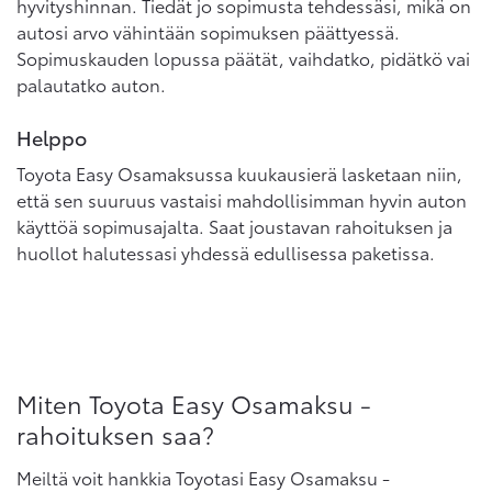
hyvityshinnan. Tiedät jo sopimusta tehdessäsi, mikä on
autosi arvo vähintään sopimuksen päättyessä.
Sopimuskauden lopussa päätät, vaihdatko, pidätkö vai
palautatko auton.
Helppo
Toyota Easy Osamaksussa kuukausierä lasketaan niin,
että sen suuruus vastaisi mahdollisimman hyvin auton
käyttöä sopimusajalta. Saat joustavan rahoituksen ja
huollot halutessasi yhdessä edullisessa paketissa.
Miten Toyota Easy Osamaksu -
rahoituksen saa?
Meiltä voit hankkia Toyotasi Easy Osamaksu -