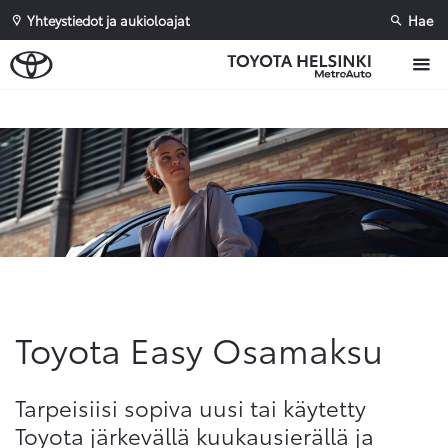
Yhteystiedot ja aukioloajat
Hae
Sivuhaku
Ok
Peruuta
Toyota Easy Osamaksu
Tarpeisiisi sopiva uusi tai käytetty
Toyota järkevällä kuukausierällä ja