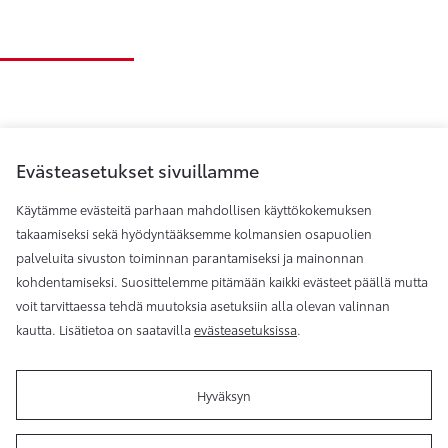
Evästeasetukset sivuillamme
Käytämme evästeitä parhaan mahdollisen käyttökokemuksen
takaamiseksi sekä hyödyntääksemme kolmansien osapuolien
palveluita sivuston toiminnan parantamiseksi ja mainonnan
Toyota Helsinki
kohdentamiseksi. Suosittelemme pitämään kaikki evästeet päällä mutta
voit tarvittaessa tehdä muutoksia asetuksiin alla olevan valinnan
kautta. Lisätietoa on saatavilla
evästeasetuksissa
.
Hyväksyn
Käyttöehdot
Evästeasetukset
Reklamaatio
Tilaa