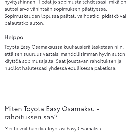
hyvityshinnan. Tiedät jo sopimusta tehdessäsi, mikä on
autosi arvo vähintään sopimuksen päättyessä.
Sopimuskauden lopussa päätät, vaihdatko, pidätkö vai
palautatko auton.
Helppo
Toyota Easy Osamaksussa kuukausierä lasketaan niin,
että sen suuruus vastaisi mahdollisimman hyvin auton
käyttöä sopimusajalta. Saat joustavan rahoituksen ja
huollot halutessasi yhdessä edullisessa paketissa.
Miten Toyota Easy Osamaksu -
rahoituksen saa?
Meiltä voit hankkia Toyotasi Easy Osamaksu -