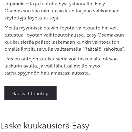
sopimuksella ja taatulla hyvityshinnalla. Easy
Osamaksun saa niin uusiin kuin laajaan valikoimaan
käytettyjä Toyota-autoja.
Meillä myynnissä oleviin Toyota-vaihtoautoihin voit
tutustua Toyotan vaihtoautohaussa. Easy Osamaksun
kuukausierää pääset laskemaan kunkin vaihtoauton
omalla ilmoitussivulla valitsemalla "Räätälöi rahoitus".
Uusien autojen kuukausieriä voit laskea alla olevan
laskurin avulla, ja voit lähettää meille myös
tarjouspyynnön haluamastasi autosta.
Hae vaihtoautoja
Laske kuukausierä Easy