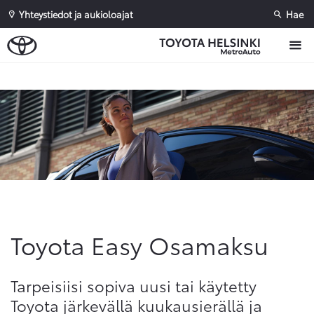
Yhteystiedot ja aukioloajat
Hae
Sivuhaku
Ok
Peruuta
Toyota Easy Osamaksu
Tarpeisiisi sopiva uusi tai käytetty
Toyota järkevällä kuukausierällä ja