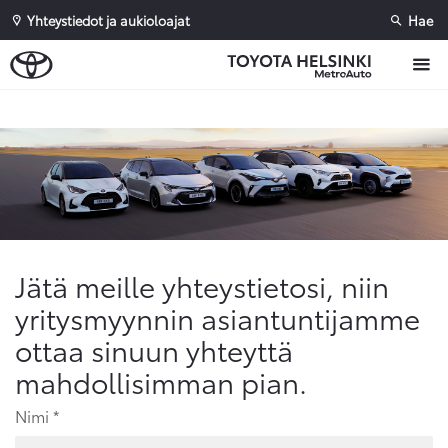
Yhteystiedot ja aukioloajat
Hae
Sivuhaku
Ok
Peruuta
Jätä meille yhteystietosi, niin
yritysmyynnin asiantuntijamme
ottaa sinuun yhteyttä
mahdollisimman pian.
Nimi 
*