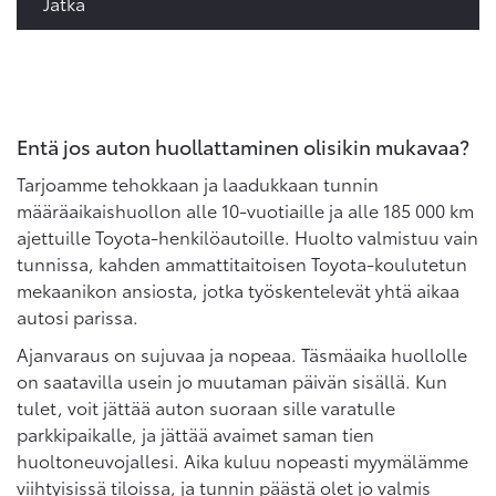
Jatka
Entä jos auton huollattaminen olisikin mukavaa?
Tarjoamme tehokkaan ja laadukkaan tunnin
määräaikaishuollon alle 10-vuotiaille ja alle 185 000 km
ajettuille Toyota-henkilöautoille. Huolto valmistuu vain
tunnissa, kahden ammattitaitoisen Toyota-koulutetun
mekaanikon ansiosta, jotka työskentelevät yhtä aikaa
autosi parissa.
Ajanvaraus on sujuvaa ja nopeaa. Täsmäaika huollolle
on saatavilla usein jo muutaman päivän sisällä. Kun
tulet, voit jättää auton suoraan sille varatulle
parkkipaikalle, ja jättää avaimet saman tien
huoltoneuvojallesi. Aika kuluu nopeasti myymälämme
viihtyisissä tiloissa, ja tunnin päästä olet jo valmis