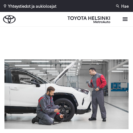
Yhteystiedot ja aukioloajat
Hae
Sivuhaku
Ok
Peruuta