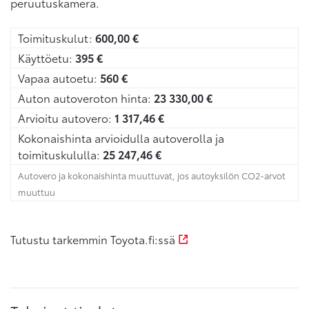
peruutuskamera.
Toimituskulut:
600,00
€
Käyttöetu:
395
€
Vapaa autoetu:
560
€
Auton autoveroton hinta:
23 330,00
€
Arvioitu autovero:
1 317,46
€
Kokonaishinta arvioidulla autoverolla ja
toimituskululla:
25 247,46
€
Autovero ja kokonaishinta muuttuvat, jos autoyksilön CO2-arvot
muuttuu
Tutustu tarkemmin Toyota.fi:ssä