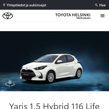
Yhteystiedot ja aukioloajat
Hae
Sivuhaku
Ok
Peruuta
Yaris 1.5 Hybrid 116 Life