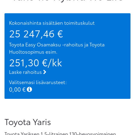
Kokonaishinta sisältäen toimituskulut
25 247,46
€
Toyota Easy Osamaksu -rahoitus ja Toyota
Huoltosopimus
esim.
251,30
€/kk
Laske rahoitus
Valitsemasi lisävarusteet:
0,00
€
Toyota Yaris
Toyota Yariksen 1.5-litrainen 130-hevosvoimainen