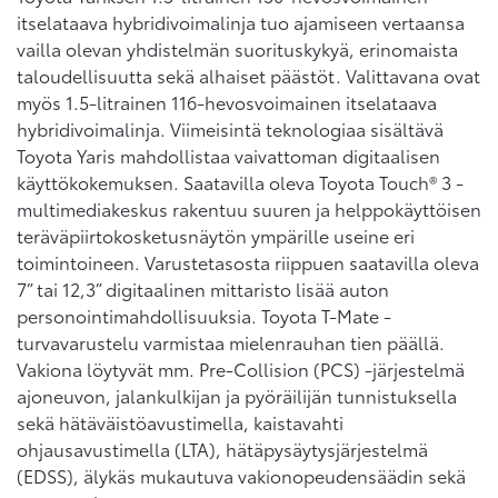
itselataava hybridivoimalinja tuo ajamiseen vertaansa
vailla olevan yhdistelmän suorituskykyä, erinomaista
taloudellisuutta sekä alhaiset päästöt. Valittavana ovat
myös 1.5-litrainen 116-hevosvoimainen itselataava
hybridivoimalinja. Viimeisintä teknologiaa sisältävä
Toyota Yaris mahdollistaa vaivattoman digitaalisen
käyttökokemuksen. Saatavilla oleva Toyota Touch® 3 -
multimediakeskus rakentuu suuren ja helppokäyttöisen
teräväpiirtokosketusnäytön ympärille useine eri
toimintoineen. Varustetasosta riippuen saatavilla oleva
7” tai 12,3” digitaalinen mittaristo lisää auton
personointimahdollisuuksia. Toyota T-Mate -
turvavarustelu varmistaa mielenrauhan tien päällä.
Vakiona löytyvät mm. Pre-Collision (PCS) -järjestelmä
ajoneuvon, jalankulkijan ja pyöräilijän tunnistuksella
sekä hätäväistöavustimella, kaistavahti
ohjausavustimella (LTA), hätäpysäytysjärjestelmä
(EDSS), älykäs mukautuva vakionopeudensäädin sekä