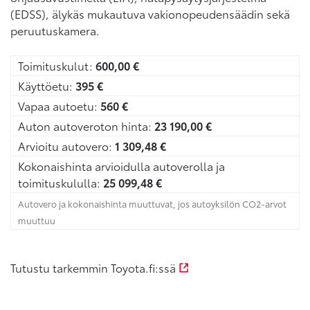
(EDSS), älykäs mukautuva vakionopeudensäädin sekä
peruutuskamera.
Toimituskulut:
600,00
€
Käyttöetu:
395
€
Vapaa autoetu:
560
€
Auton autoveroton hinta:
23 190,00
€
Arvioitu autovero:
1 309,48
€
Kokonaishinta arvioidulla autoverolla ja
toimituskululla:
25 099,48
€
Autovero ja kokonaishinta muuttuvat, jos autoyksilön CO2-arvot
muuttuu
Tutustu tarkemmin Toyota.fi:ssä