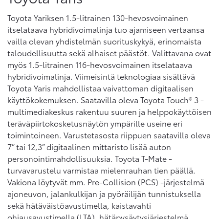
Toyota Yariksen 1.5-litrainen 130-hevosvoimainen
itselataava hybridivoimalinja tuo ajamiseen vertaansa
vailla olevan yhdistelmän suorituskykyä, erinomaista
taloudellisuutta sekä alhaiset päästöt. Valittavana ovat
myös 1.5-litrainen 116-hevosvoimainen itselataava
hybridivoimalinja. Viimeisintä teknologiaa sisältävä
Toyota Yaris mahdollistaa vaivattoman digitaalisen
käyttökokemuksen. Saatavilla oleva Toyota Touch® 3 -
multimediakeskus rakentuu suuren ja helppokäyttöisen
teräväpiirtokosketusnäytön ympärille useine eri
toimintoineen. Varustetasosta riippuen saatavilla oleva
7” tai 12,3” digitaalinen mittaristo lisää auton
personointimahdollisuuksia. Toyota T-Mate -
turvavarustelu varmistaa mielenrauhan tien päällä.
Vakiona löytyvät mm. Pre-Collision (PCS) -järjestelmä
ajoneuvon, jalankulkijan ja pyöräilijän tunnistuksella
sekä hätäväistöavustimella, kaistavahti
ohjausavustimella (LTA), hätäpysäytysjärjestelmä