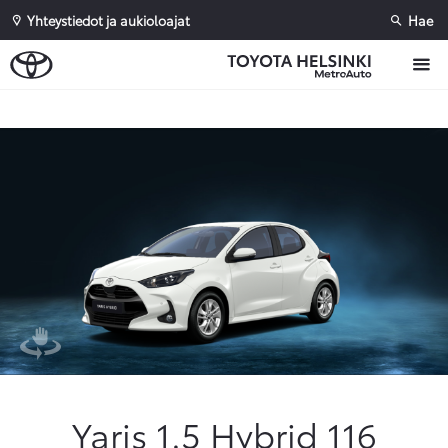
Yhteystiedot ja aukioloajat
Hae
Sivuhaku
Ok
Peruuta
Yaris 1.5 Hybrid 116