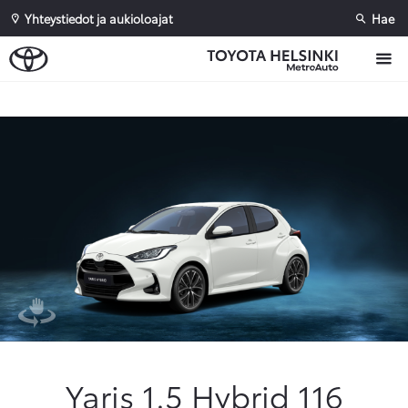
Yhteystiedot ja aukioloajat
Hae
Sivuhaku
Ok
Peruuta
Yaris 1.5 Hybrid 116