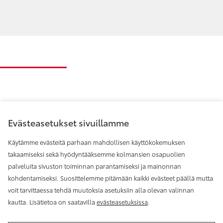
Evästeasetukset sivuillamme
Käytämme evästeitä parhaan mahdollisen käyttökokemuksen
takaamiseksi sekä hyödyntääksemme kolmansien osapuolien
palveluita sivuston toiminnan parantamiseksi ja mainonnan
Toyota Helsinki
kohdentamiseksi. Suosittelemme pitämään kaikki evästeet päällä mutta
voit tarvittaessa tehdä muutoksia asetuksiin alla olevan valinnan
kautta. Lisätietoa on saatavilla
evästeasetuksissa
.