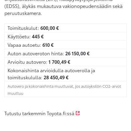
(EDSS), älykäs mukautuva vakionopeudensäädin sekä
peruutuskamera.
Toimituskulut:
600,00
€
Käyttöetu:
445
€
Vapaa autoetu:
610
€
Auton autoveroton hinta:
26 150,00
€
Arvioitu autovero:
1 700,49
€
Kokonaishinta arvioidulla autoverolla ja
toimituskululla:
28 450,49
€
Autovero ja kokonaishinta muuttuvat, jos autoyksilön CO2-arvot
muuttuu
Tutustu tarkemmin Toyota.fi:ssä