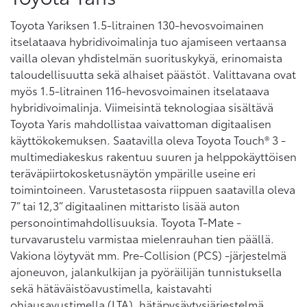
Toyota Yariksen 1.5-litrainen 130-hevosvoimainen
itselataava hybridivoimalinja tuo ajamiseen vertaansa
vailla olevan yhdistelmän suorituskykyä, erinomaista
taloudellisuutta sekä alhaiset päästöt. Valittavana ovat
myös 1.5-litrainen 116-hevosvoimainen itselataava
hybridivoimalinja. Viimeisintä teknologiaa sisältävä
Toyota Yaris mahdollistaa vaivattoman digitaalisen
käyttökokemuksen. Saatavilla oleva Toyota Touch® 3 -
multimediakeskus rakentuu suuren ja helppokäyttöisen
teräväpiirtokosketusnäytön ympärille useine eri
toimintoineen. Varustetasosta riippuen saatavilla oleva
7” tai 12,3” digitaalinen mittaristo lisää auton
personointimahdollisuuksia. Toyota T-Mate -
turvavarustelu varmistaa mielenrauhan tien päällä.
Vakiona löytyvät mm. Pre-Collision (PCS) -järjestelmä
ajoneuvon, jalankulkijan ja pyöräilijän tunnistuksella
sekä hätäväistöavustimella, kaistavahti
ohjausavustimella (LTA), hätäpysäytysjärjestelmä