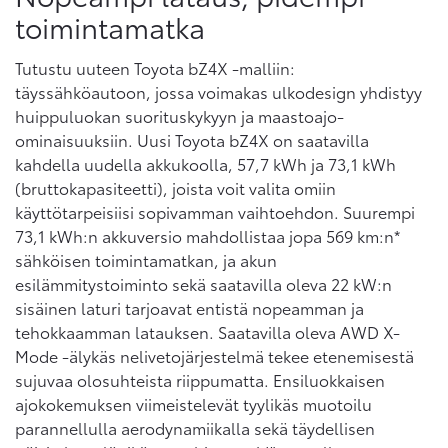
toimintamatka
Tutustu uuteen Toyota bZ4X -malliin:
täyssähköautoon, jossa voimakas ulkodesign yhdistyy
huippuluokan suorituskykyyn ja maastoajo-
ominaisuuksiin. Uusi Toyota bZ4X on saatavilla
kahdella uudella akkukoolla, 57,7 kWh ja 73,1 kWh
(bruttokapasiteetti), joista voit valita omiin
käyttötarpeisiisi sopivamman vaihtoehdon. Suurempi
73,1 kWh:n akkuversio mahdollistaa jopa 569 km:n*
sähköisen toimintamatkan, ja akun
esilämmitystoiminto sekä saatavilla oleva 22 kW:n
sisäinen laturi tarjoavat entistä nopeamman ja
tehokkaamman latauksen. Saatavilla oleva AWD X-
Mode -älykäs nelivetojärjestelmä tekee etenemisestä
sujuvaa olosuhteista riippumatta. Ensiluokkaisen
ajokokemuksen viimeistelevät tyylikäs muotoilu
parannellulla aerodynamiikalla sekä täydellisen