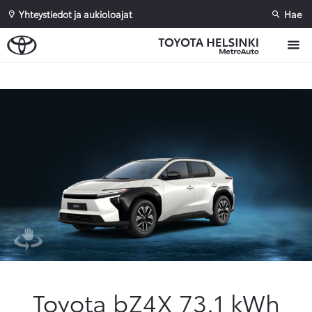
Yhteystiedot ja aukioloajat
Hae
Sivuhaku
Ok
Peruuta
Toyota bZ4X 73.1 kWh