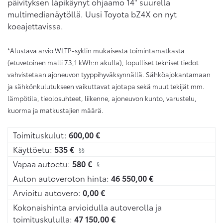
päivityksen läpikäynyt ohjaamo 14" suurella
multimedianäytöllä. Uusi Toyota bZ4X on nyt
koeajettavissa.
*Alustava arvio WLTP-syklin mukaisesta toimintamatkasta
(etuvetoinen malli 73,1 kWh:n akulla), lopulliset tekniset tiedot
vahvistetaan ajoneuvon tyyppihyväksynnällä. Sähköajokantamaan
ja sähkönkulutukseen vaikuttavat ajotapa sekä muut tekijät mm.
lämpötila, tieolosuhteet, liikenne, ajoneuvon kunto, varustelu,
kuorma ja matkustajien määrä.
Toimituskulut:
600,00
€
Käyttöetu:
535
€
§§
Vapaa autoetu:
580
€
§
Auton autoveroton hinta:
46 550,00
€
Arvioitu autovero:
0,00
€
Kokonaishinta arvioidulla autoverolla ja
toimituskululla:
47 150,00
€