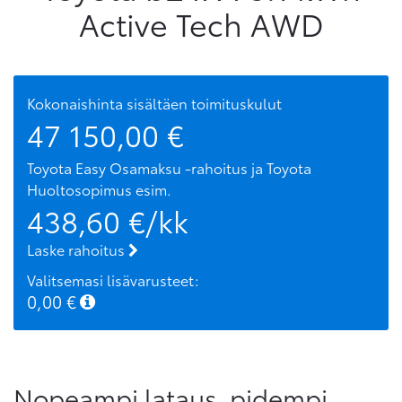
Active Tech AWD
Kokonaishinta sisältäen toimituskulut
47 150,00
€
Toyota Easy Osamaksu -rahoitus ja Toyota
Huoltosopimus
esim.
438,60
€/kk
Laske rahoitus
Valitsemasi lisävarusteet:
0,00
€
Nopeampi lataus, pidempi