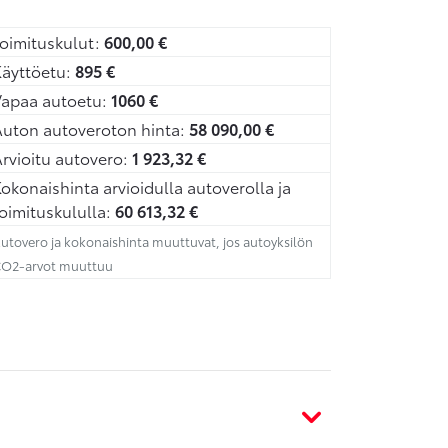
oimituskulut:
600,00
€
äyttöetu:
895
€
Vapaa autoetu:
1060
€
uton autoveroton hinta:
58 090,00
€
rvioitu autovero:
1 923,32
€
okonaishinta arvioidulla autoverolla ja
oimituskululla:
60 613,32
€
utovero ja kokonaishinta muuttuvat, jos autoyksilön
O2-arvot muuttuu