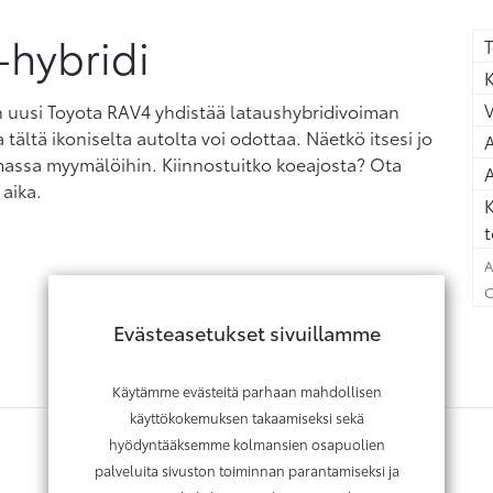
-hybridi
T
K
n uusi Toyota RAV4 yhdistää lataushybridivoiman
 tältä ikoniselta autolta voi odottaa. Näetkö itsesi jo
A
massa myymälöihin. Kiinnostuitko koeajosta? Ota
A
 aika.
K
t
A
C
Evästeasetukset sivuillamme
Käytämme evästeitä parhaan mahdollisen
käyttökokemuksen takaamiseksi sekä
hyödyntääksemme kolmansien osapuolien
palveluita sivuston toiminnan parantamiseksi ja