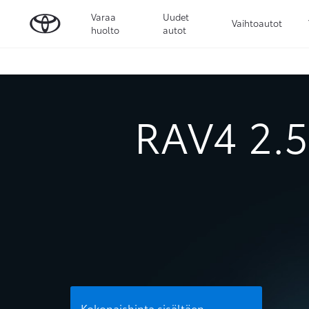
Varaa
Uudet
Vaihtoautot
huolto
autot
RAV4 2.
Kokonaishinta sisältäen