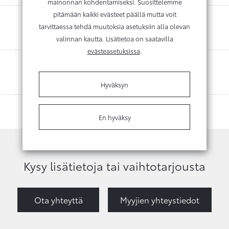
mainonnan kohdentamiseksi. Suosittelemme
pitämään kaikki evästeet päällä mutta voit
tarvittaessa tehdä muutoksia asetuksiin alla olevan
valinnan kautta. Lisätietoa on saatavilla
evästeasetuksissa
.
Hyväksyn
En hyväksy
Kysy lisätietoja tai vaihtotarjousta
Ota yhteyttä
Myyjien yhteystiedot