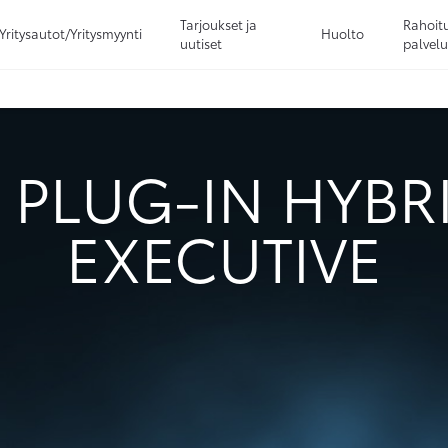
Tarjoukset ja
Rahoitu
Yritysautot/Yritysmyynti
Huolto
uutiset
palvelu
Sivuhaku
Ok
Peruuta
5 PLUG-IN HYBR
EXECUTIVE