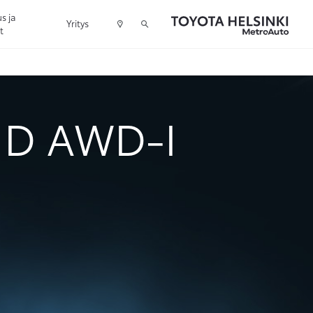
s ja
Yritys
t
ID AWD-I