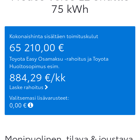
75 kWh
Kokonaishinta sisältäen toimituskulut
65 210,00
€
Toyota Easy Osamaksu -rahoitus ja Toyota
Huoltosopimus
esim.
884,29
€/kk
Laske rahoitus
Valitsemasi lisävarusteet:
0,00
€
Monipuolinen, tilava & joustava