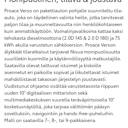
Proace Verso on pakettiauton pohjalle suunniteltu tila-
auto, joka on täydellinen valinta heille, jotka tarvitsevat
paljon tilaa ja muunneltavuutta niin henkilökohtaiseen
kuin ammattikäyttöön. Voimalinjavalikoima kattaa kaksi
tehokasta dieselmoottoria (2.0D 145 & 2.0 D 180) ja 75
kWh akulla varustetun sähköversion. Proace Verson
älykkäät tilaratkaisut tarjoavat fiksua monipuolisuutta
suurillekin kuormille ja käytännöllisyyttä matkustajille.
Saatavilla olevat taittuvat istuimet ja kiskoille
asennetut eri paikoille sopivat ja liikuteltavat istuimet
mahdollistavat takaosan järjestelyn joustavasti.
Uudistunut ohjaamo sisältää varustetasosta riippuen
uuden 10” digitaalisen mittariston sekä
multimediakeskuksen suurella teräväpiirtoisella 10”
kosketusnäytöllä, joka tarjoaa välittömän pääsyn
sovelluksiin, navigointiin ja hands-free-puheluihin.
Malli on saatavilla 7-, 8-, tai 9-paikkaisena.