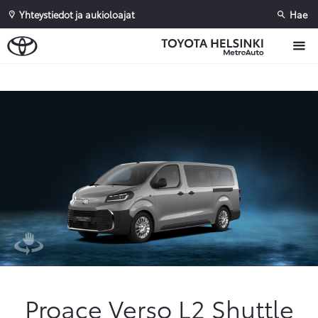
Yhteystiedot ja aukioloajat
Hae
Sivuhaku
Ok
Peruuta
Proace Verso L2 Shuttle