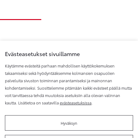
Evästeasetukset sivuillamme
Käytämme evästeitä parhaan mahdollisen käyttökokemuksen
takaamiseksi sekä hyödyntääksemme kolmansien osapuolien
palveluita sivuston toiminnan parantamiseksi ja mainonnan
Toyota Helsinki
kohdentamiseksi. Suosittelemme pitämään kaikki evästeet päällä mutta
voit tarvittaessa tehdä muutoksia asetuksiin alla olevan valinnan
kautta. Lisätietoa on saatavilla
evästeasetuksissa
.
Hyväksyn
Käyttöehdot
Evästeasetukset
Reklamaatio
Tilaa