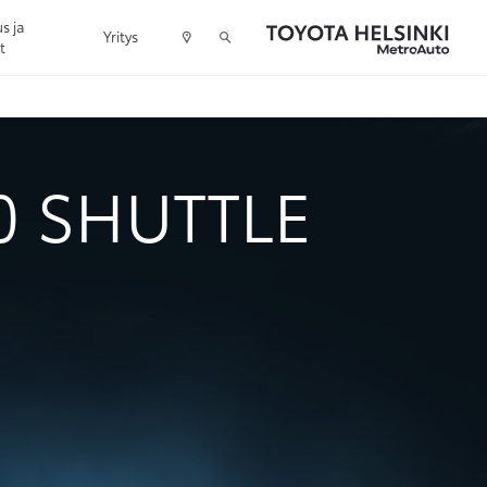
s ja
Yritys
t
0 SHUTTLE