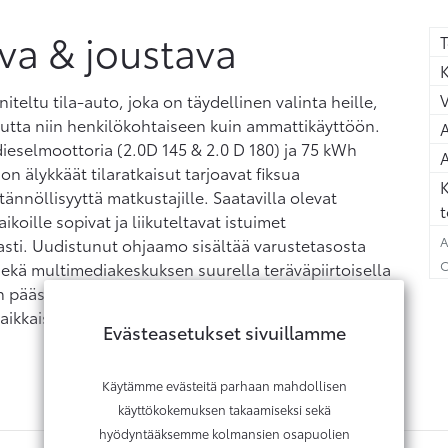
va & joustava
T
K
teltu tila-auto, joka on täydellinen valinta heille,
vuutta niin henkilökohtaiseen kuin ammattikäyttöön.
A
dieselmoottoria (2.0D 145 & 2.0 D 180) ja 75 kWh
A
n älykkäät tilaratkaisut tarjoavat fiksua
K
ännöllisyyttä matkustajille. Saatavilla olevat
t
aikoille sopivat ja liikuteltavat istuimet
A
asti. Uudistunut ohjaamo sisältää varustetasosta
C
sekä multimediakeskuksen suurella teräväpiirtoisella
n pääsyn sovelluksiin, navigointiin ja hands-free-
paikkaisena.
Evästeasetukset sivuillamme
Käytämme evästeitä parhaan mahdollisen
käyttökokemuksen takaamiseksi sekä
hyödyntääksemme kolmansien osapuolien