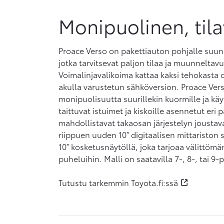
Monipuolinen, tila
Proace Verso on pakettiauton pohjalle suunni
jotka tarvitsevat paljon tilaa ja muunnelta
Voimalinjavalikoima kattaa kaksi tehokasta 
akulla varustetun sähköversion. Proace Verso
monipuolisuutta suurillekin kuormille ja käyt
taittuvat istuimet ja kiskoille asennetut eri p
mahdollistavat takaosan järjestelyn joustav
riippuen uuden 10” digitaalisen mittariston 
10” kosketusnäytöllä, joka tarjoaa välittömä
puheluihin. Malli on saatavilla 7-, 8-, tai 9-
Tutustu tarkemmin Toyota.fi:ssä