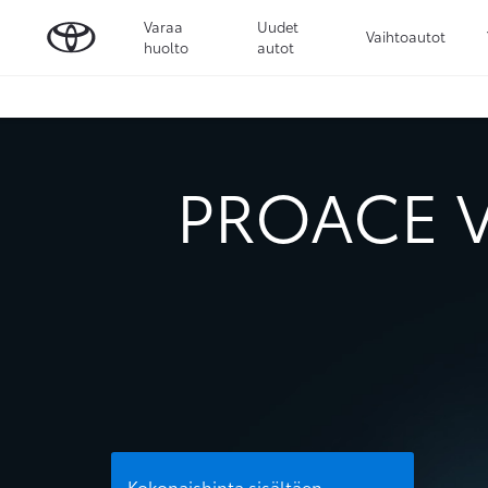
Varaa
Uudet
Vaihtoautot
huolto
autot
PROACE V
Kokonaishinta sisältäen