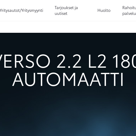
Tarjoukset ja
Rahoitu
Yritysautot/Yritysmyynti
Huolto
uutiset
palvelu
Sivuhaku
Ok
Peruuta
ERSO 2.2 L2 18
AUTOMAATTI