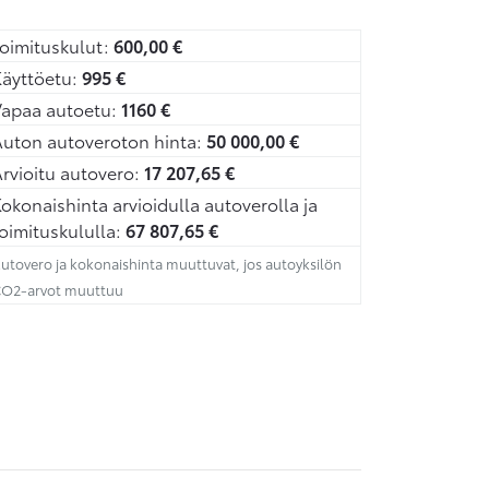
oimituskulut:
600,00
€
äyttöetu:
995
€
Vapaa autoetu:
1160
€
uton autoveroton hinta:
50 000,00
€
rvioitu autovero:
17 207,65
€
okonaishinta arvioidulla autoverolla ja
oimituskululla:
67 807,65
€
utovero ja kokonaishinta muuttuvat, jos autoyksilön
O2-arvot muuttuu