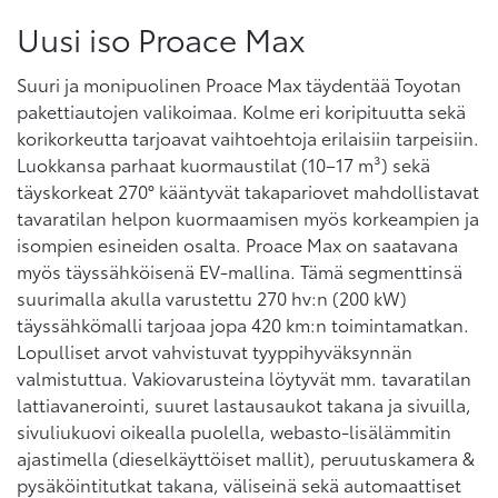
Uusi iso Proace Max
Suuri ja monipuolinen Proace Max täydentää Toyotan
pakettiautojen valikoimaa. Kolme eri koripituutta sekä
korikorkeutta tarjoavat vaihtoehtoja erilaisiin tarpeisiin.
Luokkansa parhaat kuormaustilat (10–17 m³) sekä
täyskorkeat 270° kääntyvät takapariovet mahdollistavat
tavaratilan helpon kuormaamisen myös korkeampien ja
isompien esineiden osalta. Proace Max on saatavana
myös täyssähköisenä EV-mallina. Tämä segmenttinsä
suurimalla akulla varustettu 270 hv:n (200 kW)
täyssähkömalli tarjoaa jopa 420 km:n toimintamatkan.
Lopulliset arvot vahvistuvat tyyppihyväksynnän
valmistuttua. Vakiovarusteina löytyvät mm. tavaratilan
lattiavanerointi, suuret lastausaukot takana ja sivuilla,
sivuliukuovi oikealla puolella, webasto-lisälämmitin
ajastimella (dieselkäyttöiset mallit), peruutuskamera &
pysäköintitutkat takana, väliseinä sekä automaattiset