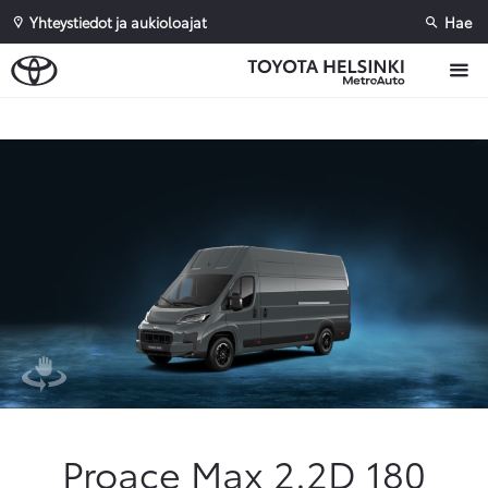
Yhteystiedot ja aukioloajat
Hae
Sivuhaku
Ok
Peruuta
Proace Max 2.2D 180