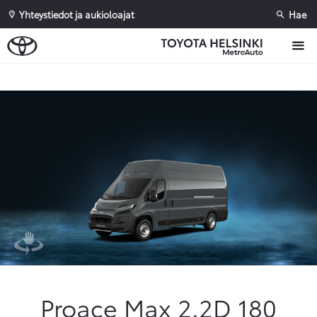
Yhteystiedot ja aukioloajat
Hae
Sivuhaku
Ok
Peruuta
Proace Max 2.2D 180