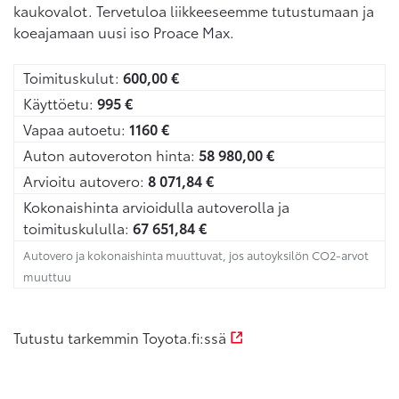
kaukovalot. Tervetuloa liikkeeseemme tutustumaan ja
koeajamaan uusi iso Proace Max.
Toimituskulut:
600,00
€
Käyttöetu:
995
€
Vapaa autoetu:
1160
€
Auton autoveroton hinta:
58 980,00
€
Arvioitu autovero:
8 071,84
€
Kokonaishinta arvioidulla autoverolla ja
toimituskululla:
67 651,84
€
Autovero ja kokonaishinta muuttuvat, jos autoyksilön CO2-arvot
muuttuu
Tutustu tarkemmin Toyota.fi:ssä