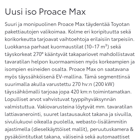
Uusi iso Proace Max
Suuri ja monipuolinen Proace Max täydentää Toyotan
pakettiautojen valikoimaa. Kolme eri koripituutta sekä
korikorkeutta tarjoavat vaihtoehtoja erilaisiin tarpeisiin.
Luokkansa parhaat kuormaustilat (10–17 m³) sekä
täyskorkeat 270° kääntyvät takapariovet mahdollistavat
tavaratilan helpon kuormaamisen myös korkeampien ja
isompien esineiden osalta. Proace Max on saatavana
myös täyssähköisenä EV-mallina. Tämä segmenttinsä
suurimalla akulla varustettu 270 hv:n (200 kW)
täyssähkömalli tarjoaa jopa 420 km:n toimintamatkan.
Lopulliset arvot vahvistuvat tyyppihyväksynnän
valmistuttua. Vakiovarusteina löytyvät mm. tavaratilan
lattiavanerointi, suuret lastausaukot takana ja sivuilla,
sivuliukuovi oikealla puolella, webasto-lisälämmitin
ajastimella (dieselkäyttöiset mallit), peruutuskamera &
pysäköintitutkat takana, väliseinä sekä automaattiset