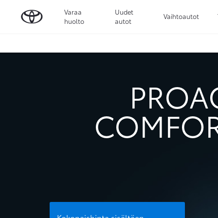
Varaa
Uudet
Vaihtoautot
huolto
autot
PROAC
COMFORT
Kokonaishinta sisältäen