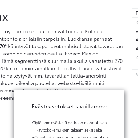
ax
T
K
 Toyotan pakettiautojen valikoimaa. Kolme eri
htoehtoja erilaisiin tarpeisiin. Luokkansa parhaat
A
70° kääntyvät takapariovet mahdollistavat tavaratilan
A
isompien esineiden osalta. Proace Max on
K
 Tämä segmenttinsä suurimalla akulla varustettu 270
t
20 km:n toimintamatkan. Lopulliset arvot vahvistuvat
A
eina löytyvät mm. tavaratilan lattiavanerointi,
C
liukuovi oikealla puolella, webasto-lisälämmitin
tuskamera & pysäköintitutkat takana, väliseinä sekä
keeseemme tutustumaan ja koeajamaan uusi iso Proace
Evästeasetukset sivuillamme
Käytämme evästeitä parhaan mahdollisen
käyttökokemuksen takaamiseksi sekä
hyödyntääksemme kolmansien osapuolien