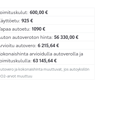
oimituskulut:
600,00
€
äyttöetu:
925
€
Vapaa autoetu:
1090
€
uton autoveroton hinta:
56 330,00
€
rvioitu autovero:
6 215,64
€
okonaishinta arvioidulla autoverolla ja
oimituskululla:
63 145,64
€
utovero ja kokonaishinta muuttuvat, jos autoyksilön
O2-arvot muuttuu