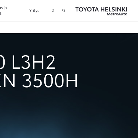
s ja
Yritys
t
0 L3H2
EN 3500H