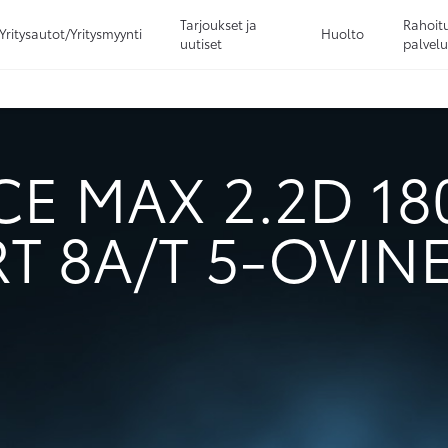
Tarjoukset ja
Rahoitu
Yritysautot/Yritysmyynti
Huolto
uutiset
palvelu
Sivuhaku
Ok
Peruuta
E MAX 2.2D 18
 8A/T 5-OVIN