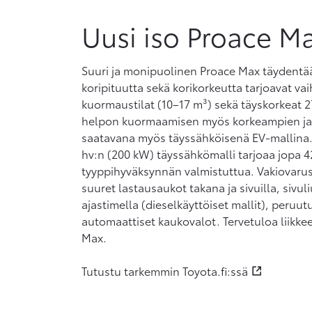
Uusi iso Proace M
Suuri ja monipuolinen Proace Max täydentää
koripituutta sekä korikorkeutta tarjoavat vai
kuormaustilat (10–17 m³) sekä täyskorkeat 2
helpon kuormaamisen myös korkeampien ja 
saatavana myös täyssähköisenä EV-mallina.
hv:n (200 kW) täyssähkömalli tarjoaa jopa 4
tyyppihyväksynnän valmistuttua. Vakiovarust
suuret lastausaukot takana ja sivuilla, sivu
ajastimella (dieselkäyttöiset mallit), peruu
automaattiset kaukovalot. Tervetuloa liik
Max.
Tutustu tarkemmin Toyota.fi:ssä